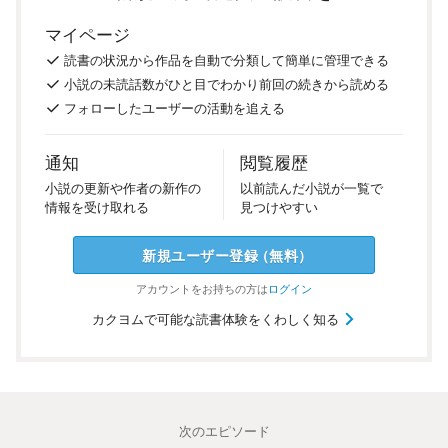
マイページ
読書の
状況
から
作品を
自動で
分類
して
簡単に
管理
できる
小説の
未読話数が
ひと目で
わかり
前回の
続き
から
読める
フォロー
した
ユーザーの
活動を
追える
通知
閲覧履歴
小説の
更新や
作者の
新作の
以前
読んだ
小説が
一覧で
情報を
受け
取れる
見つけ
やすい
新規ユーザー
登録
（
無料
）
アカウントを
お持ちの方は
ログイン
カクヨムで可能な読書体験をくわしく知る
次のエピソード