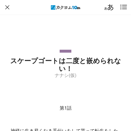
スケープゴートは二度と嵌められな
い！
ナナシ(仮)
第1話
神様に生き易くなる手伝いをして貰って転生をした。