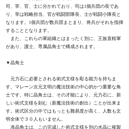
司、宰、官、士に分かれており、司は1個兵団の長であ
り、宰は戦略担当、官が戦闘部隊長、士が戦闘小隊長と
なります。1個兵団が数兵団まとまり、将兵がそれを指揮
することとなります。
また、これらの軍組織とはまったく別に、王族直轄軍
があり、護士、専属晶角士で構成されます。
▼晶角士
元力石に必要とされる術式文様を彫る能力を持ちま
す。マレーン次元文明の魔法技術の中心的かつ重要な角
士です。特に晶角士は、その才能により、元力石に、新
しい術式文様を刻む（新魔法技術の創出）ことが出来ま
す。術式区分の中ではもっとも難易度が高く、人数も文
明全体で３０人もいません。
准晶角士は、この完成した術式文様を別の水晶に複製