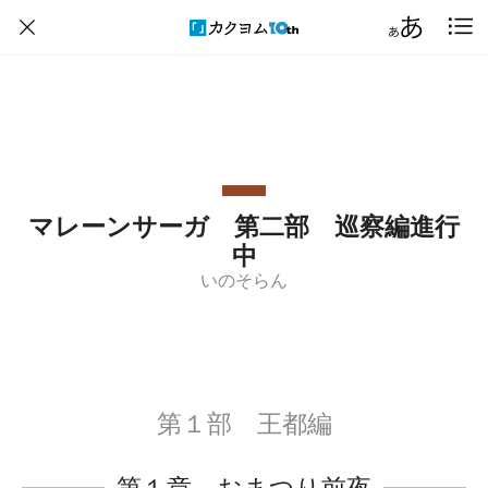
マレーンサーガ 第二部 巡察編進行
中
いのそらん
第１部 王都編
第１章 おまつり前夜