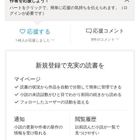
作者を応援しよう！
ハートをクリックで、簡単に応援の気持ちを伝えられます。（ロ
グインが必要です）
応援する
応援コメント
8
件
のコメント
148
人
が応援しました
新規登録で充実の読書を
マイページ
読書の
状況
から
作品を
自動で
分類
して
簡単に
管理
できる
小説の
未読話数が
ひと目で
わかり
前回の
続き
から
読める
フォロー
した
ユーザーの
活動を
追える
通知
閲覧履歴
小説の
更新や
作者の
新作の
以前
読んだ
小説が
一覧で
情報を
受け
取れる
見つけ
やすい