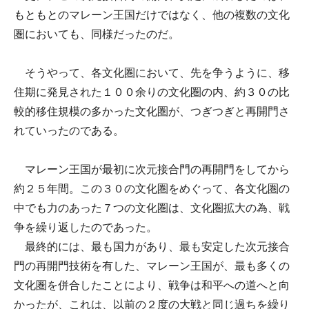
もともとのマレーン王国だけではなく、他の複数の文化
圏においても、同様だったのだ。
そうやって、各文化圏において、先を争うように、移
住期に発見された１００余りの文化圏の内、約３０の比
較的移住規模の多かった文化圏が、つぎつぎと再開門さ
れていったのである。
マレーン王国が最初に次元接合門の再開門をしてから
約２５年間。この３０の文化圏をめぐって、各文化圏の
中でも力のあった７つの文化圏は、文化圏拡大の為、戦
争を繰り返したのであった。
最終的には、最も国力があり、最も安定した次元接合
門の再開門技術を有した、マレーン王国が、最も多くの
文化圏を併合したことにより、戦争は和平への道へと向
かったが、これは、以前の２度の大戦と同じ過ちを繰り