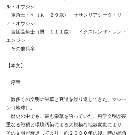
ル・オウジシ
軍角士・司（女 ２９歳） ササレリアシータ・リ
ア・オウジシ
宮廷晶角士（男 １１１歳） イクスレンザ・レン・
エンジシ
その他兵卒
【本文】
序章
数多くの文明の栄華と衰退を繰り返してきた、マレー
ン（地球）。
歴史の中でも、最も栄華を誇っていた、科学文明が度
重なる戦禍と環境汚染による大規模な地殻変動により、
その文明が衰退してより、約２０００年の後、時の晶角