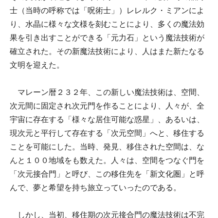
士（当時の呼称では「呪術士」）レレルク・ミアンによ
り、水晶に様々な文様を刻むことにより、多くの魔法効
果を引き出すことができる「元力石」という魔法技術が
確立された。その新魔法技術により、人はまた新たなる
文明を迎えた。
マレーン暦２３２年、この新しい魔法技術は、空間、
次元間に固定され次元門を作ることにより、人々が、全
宇宙に存在する「様々な居住可能な惑星」、あるいは、
現次元と平行して存在する「次元空間」へと、移住する
ことを可能にした。当時、発見、移住された空間は、な
んと１００地域をも数えた。人々は、空間をつなぐ門を
「次元接合門」と呼び、この移住先を「新文化圏」と呼
んで、夢と希望を持ち旅立っていったのである。
しかし、当初、移住期の次元接合門の魔法技術は不完