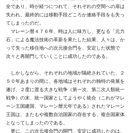
全であり、時が経つにつれて、それぞれの空間への扉は
失われ、最終的には移動手段どころか連絡手段をも失っ
てしまったのだ。
マレーン暦４７６年、時は人に味方し、更なる「元力
石」による魔法技術の革新を果たした結果、人々は、か
って失った移住地への次元接合門を、安定した状態で
次々と再開門していくことに成功したのである。
しかしながら、それぞれの地域が隔絶されていた、２
５０年あまりの間に、各地域はそれぞれの独特の発展を
遂げ、２度に渡る大きな戦争（第一次、第二次人類統一
戦争）の末、統一国家としてようやく統合（これがマレ
ーン王国建国、マレーン暦元年である）されたマレーン
王国は、またもや複数自治国家の存在する、複合国家体
となってしまったのである。
更に、この次元接合門の開門、安定に成功したのは、