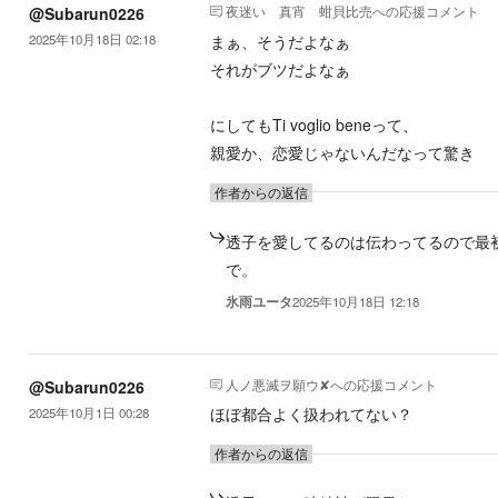
夜迷い 真宵 蚶貝比売
への応援コメント
@Subarun0226
まぁ、そうだよなぁ
2025年10月18日 02:18
それがブツだよなぁ
にしてもTi voglio beneって、
親愛か、恋愛じゃないんだなって驚き
作者からの返信
透子を愛してるのは伝わってるので最
で。
氷雨ユータ
2025年10月18日 12:18
人ノ悪滅ヲ願ウ✘
への応援コメント
@Subarun0226
ほぼ都合よく扱われてない？
2025年10月1日 00:28
作者からの返信