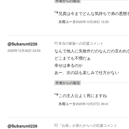
作者からの返信
兄貴は今までどんな気持ちで弟の悪態
氷雨ユータ
2025年10月28日 12:25
本当の家族
への応援コメント
@Subarun0226
なんで他人に失敗作だのなんだの言われ
2025年10月26日 23:53
どこまでも不憫だぁ
幸せは来るのか
あー、次の話も楽しみで仕方がない
作者からの返信
この主人公よく死にますね
氷雨ユータ
2025年10月27日 09:41
『お前』が居たから
への応援コメント
@Subarun0226