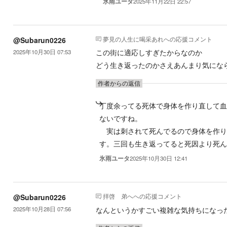
氷雨ユータ
2025年11月22日 22:57
夢見の人生に喝采あれ
への応援コメント
@Subarun0226
この街に適応しすぎたからなのか
2025年10月30日 07:53
どう生き返ったのかさえあんまり気にな
作者からの返信
丁度余ってる死体で身体を作り直して
ないですね。
実は刺されて死んでるので身体を作り
す。三回も生き返ってると死因より死
氷雨ユータ
2025年10月30日 12:41
拝啓 弟へ
への応援コメント
@Subarun0226
なんというかすごい複雑な気持ちになっ
2025年10月28日 07:56