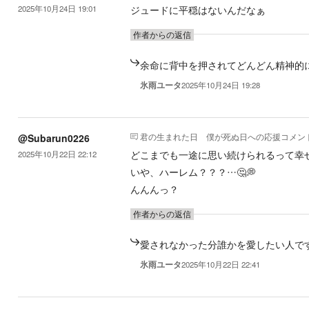
ジュードに平穏はないんだなぁ
2025年10月24日 19:01
作者からの返信
余命に背中を押されてどんどん精神的
氷雨ユータ
2025年10月24日 19:28
君の生まれた日 僕が死ぬ日
への応援コメン
@Subarun0226
どこまでも一途に思い続けられるって幸
2025年10月22日 22:12
いや、ハーレム？？？…🤔💭
んんんっ？
作者からの返信
愛されなかった分誰かを愛したい人で
氷雨ユータ
2025年10月22日 22:41