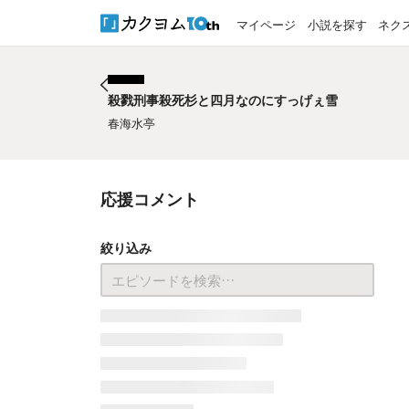
マイページ
小説を探す
ネク
殺戮刑事殺死杉と四月なのにすっげぇ雪
殺戮刑事殺死杉と四月なのにすっげぇ雪
春海水亭
応援コメント
絞り込み