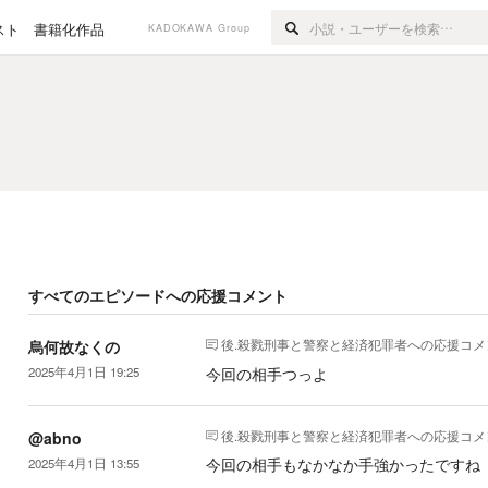
スト
書籍化作品
KADOKAWA Group
すべてのエピソードへの応援コメント
後.殺戮刑事と警察と経済犯罪者
への応援コメ
烏何故なくの
今回の相手つっよ
2025年4月1日 19:25
後.殺戮刑事と警察と経済犯罪者
への応援コメ
@abno
今回の相手もなかなか手強かったですね
2025年4月1日 13:55