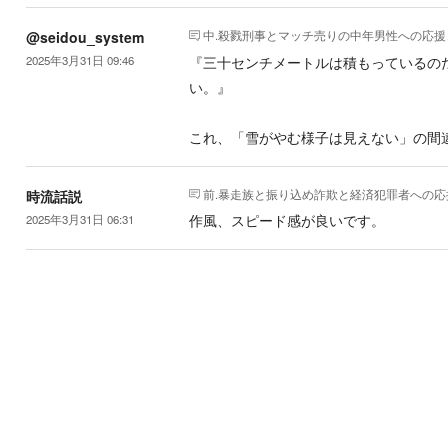
中.殺戮刑事とマッチ売りの中年男性
への応援
@seidou_system
『三十センチメートルは積もっているの
2025年3月31日 09:46
い。』
これ、「雪がやむ様子は見えない」の間
前.暴走族と振り込め詐欺と経済犯罪者
への応
時流話説
作風、スピード感が良いです。
2025年3月31日 06:31