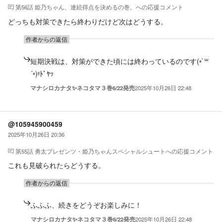
第56話 姫乃ちゃん、連続得点を決めるの巻。
への応援コメント
どっちも対策できたら終わりだけど次はどうする。
作者からの返信
短期決戦は、対策ができた頃には終わっているのです(◦`꒳
´◦)ᵎᵎﾄﾞﾔｯ
マナシロカナタ✨ネコタマ３巻6/22発売
2025年10月26日 22:48
@105945900459
2025年10月26日 20:36
第55話 勇太プレゼンツ・姫乃ちゃんスペシャルシュート
への応援コメント
これも見破られたらどうする。
作者からの返信
ふふふ、続きをどうぞお楽しみに！
マナシロカナタ✨ネコタマ３巻6/22発売
2025年10月26日 22:48