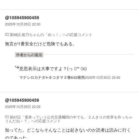
@105945900459
2025年10月29日 22:30
第68話 姫乃ちゃんの「めっ！」
への応援コメント
無言が1番安全だけど危険でもある。
作者からの返信
意思表示は大事ですよ？(っ ॑꒳ ॑c)
マナシロカナタ✨ネコタマ３巻6/22発売
2025年10月30日 23:45
@105945900459
2025年10月29日 22:29
第67話「電車っていう公共交通機関の中でも、２人きりの世界を作っちゃ
うんだね～？」
への応援コメント
知ってた。どこならそんなことは起きないのか読者は読みに行く
のであった。