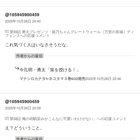
@105945900459
2025年10月26日 20:40
第59話 勇太プレゼンツ・姫乃ちゃんグレートウォール（万里の長城）ディ
フェンス
への応援コメント
これ気づく人はいなさそうだな。
作者からの返信
今孔明・勇太「策を授ける！」
マナシロカナタ✨ネコタマ３巻6/22発売
2025年10月26日 22:46
@105945900459
2025年10月26日 20:39
第58話 俺の幼馴染みがこんなに可愛いわけがない。
への応援コメント
え？どういうこと。
作者からの返信