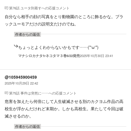
第76話 ユータ到着す
への応援コメント
自分なら相手の顔の写真をとり動物園のところに飾るかな。ブラ
ックユーモアだけの説明文だけのでね。
作者からの返信
ちょっとよくわからないかもです……(*'ω'*)
マナシロカナタ✨ネコタマ３巻6/22発売
2025年10月30日 23:41
@105945900459
2025年10月29日 22:42
第75話 事件は突然に――
への応援コメント
危害を加えたら何倍にして人生破滅させる別のカクヨム作品の高
校生が浮かんだけれど末期か。しかも高校生。果たして今回は破
滅させるのか。
作者からの返信