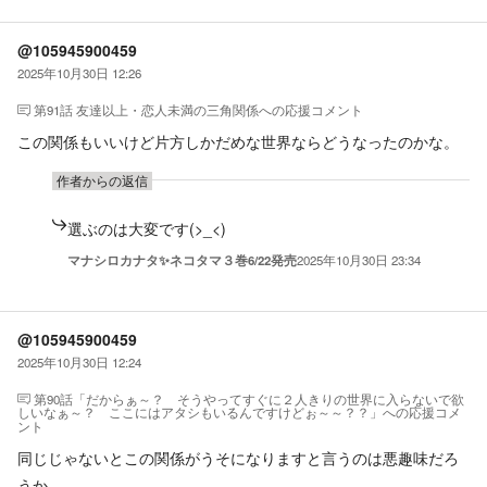
@105945900459
2025年10月30日 12:26
第91話 友達以上・恋人未満の三角関係
への応援コメント
この関係もいいけど片方しかだめな世界ならどうなったのかな。
作者からの返信
選ぶのは大変です(>_<)
マナシロカナタ✨ネコタマ３巻6/22発売
2025年10月30日 23:34
@105945900459
2025年10月30日 12:24
第90話「だからぁ～？ そうやってすぐに２人きりの世界に入らないで欲
しいなぁ～？ ここにはアタシもいるんですけどぉ～～？？」
への応援コメ
ント
同じじゃないとこの関係がうそになりますと言うのは悪趣味だろ
うか。