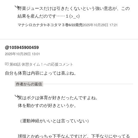
野菜ジュースだけは引きたくないという強い意志が、この
結果を産んだのです……１(>_<)
マナシロカナタ✨ネコタマ３巻6/22発売
2025年10月29日 17:21
@105945900459
2025年10月29日 13:01
第63話 休憩タイム！
への応援コメント
自分も体育は内容によっては喜ぶね。
作者からの返信
実はボクは体育が好きだったんですよね。
体を動かすのが好きというか。
（運動神経がいいとは言っていない）
球技とかめっちゃ下手なんですけど、下手なりにやってる