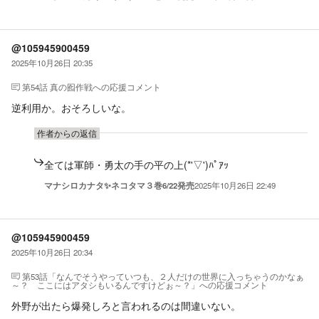
@105945900459
2025年10月26日 20:35
第54話 真の囮作戦
への応援コメント
逆利用か。おそろしいな。
作者からの返信
全ては軍師・勇太の手の平の上(*'▽')ﾊﾟｱｯ
マナシロカナタ✨ネコタマ３巻6/22発売
2025年10月26日 22:49
@105945900459
2025年10月26日 20:34
第53話「なんでそうやっていつも、２人だけの世界に入っちゃうのかなぁ
～？ ここにはアタシもいるんですけどぉ～？」
への応援コメント
外野が出たら爆発しろと言われるのは間違いない。