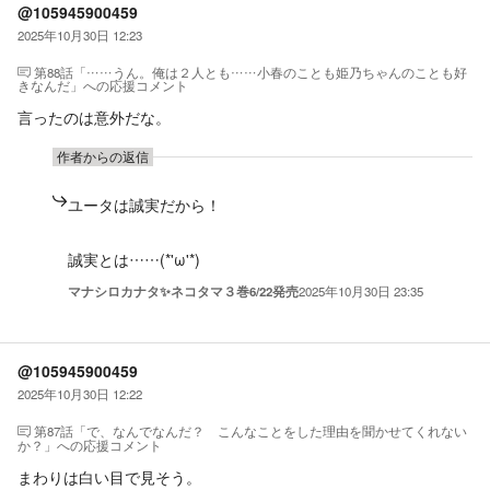
@105945900459
2025年10月30日 12:23
第88話「……うん。俺は２人とも……小春のことも姫乃ちゃんのことも好
きなんだ」
への応援コメント
言ったのは意外だな。
作者からの返信
ユータは誠実だから！
誠実とは……(*'ω'*)
マナシロカナタ✨ネコタマ３巻6/22発売
2025年10月30日 23:35
@105945900459
2025年10月30日 12:22
第87話「で、なんでなんだ？ こんなことをした理由を聞かせてくれない
か？」
への応援コメント
まわりは白い目で見そう。