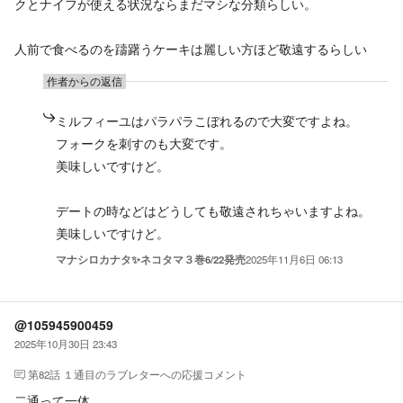
クとナイフが使える状況ならまだマシな分類らしい。
人前で食べるのを躊躇うケーキは麗しい方ほど敬遠するらしい
作者からの返信
ミルフィーユはパラパラこぼれるので大変ですよね。
フォークを刺すのも大変です。
美味しいですけど。
デートの時などはどうしても敬遠されちゃいますよね。
美味しいですけど。
マナシロカナタ✨ネコタマ３巻6/22発売
2025年11月6日 06:13
@105945900459
2025年10月30日 23:43
第82話 １通目のラブレター
への応援コメント
二通って一体。