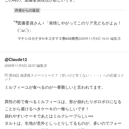
作者からの返信
図書委員さん♀️「発情しやがってこのリア充どもがよぉ！
(´;ω;`)」
マナシロカナタ✨ネコタマ３巻6/22発売
2025年11月6日 16:41
編集済
@Claude12
2025年11月5日 22:57
編集済
第33話 放課後スイーツトーク？（甘いけど甘くない・・・）
への応援コメ
ント
ミルフィーユが食べるのが一番難しいと言われてます。
異性の前で食べるミルフィーユは、形が崩れたりボロボロになる
ことから避けるべきケーキの一種らしいです！
崩れやすいケーキであとはミルクレープらしい👀
タルトは、生地が意外としっとりしてるものが、多いのでフォー