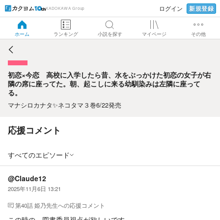
新規登録
ログイン
KADOKAWA Group
初恋×今恋 高校に入学したら昔、水をぶっかけた初恋の女子
が右隣の席に座ってた。朝、起こしに来る幼馴染みは左隣に
座ってる。
ホーム
ランキング
小説を探す
マイページ
その他
初恋×今恋 高校に入学したら昔、水をぶっかけた初恋の女子が右
隣の席に座ってた。朝、起こしに来る幼馴染みは左隣に座って
る。
マナシロカナタ✨ネコタマ３巻6/22発売
応援コメント
すべてのエピソード
@Claude12
2025年11月6日 13:21
第40話 姫乃先生
への応援コメント
この時の、図書委員視点が欲しいです。