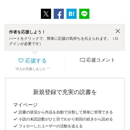
作者を応援しよう！
ハートをクリックで、簡単に応援の気持ちを伝えられます。（ロ
グインが必要です）
応援する
応援コメント
10
人
が応援しました
新規登録で充実の読書を
マイページ
読書の
状況
から
作品を
自動で
分類
して
簡単に
管理
できる
小説の
未読話数が
ひと目で
わかり
前回の
続き
から
読める
フォロー
した
ユーザーの
活動を
追える