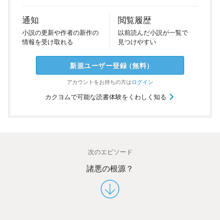
通知
閲覧履歴
小説の
更新や
作者の
新作の
以前
読んだ
小説が
一覧で
情報を
受け
取れる
見つけ
やすい
新規ユーザー
登録
（
無料
）
アカウントを
お持ちの方は
ログイン
カクヨムで可能な読書体験をくわしく知る
次のエピソード
諸悪の根源？