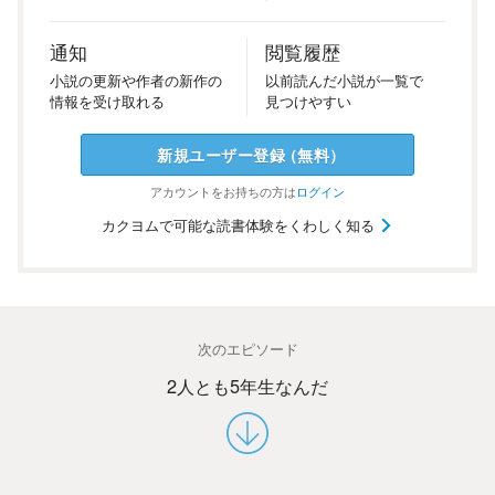
通知
閲覧履歴
小説の
更新や
作者の
新作の
以前
読んだ
小説が
一覧で
情報を
受け
取れる
見つけ
やすい
新規ユーザー
登録
（
無料
）
アカウントを
お持ちの方は
ログイン
カクヨムで可能な読書体験をくわしく知る
次のエピソード
2人とも5年生なんだ