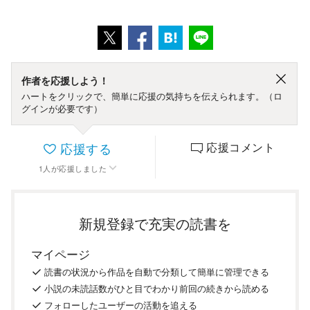
作者を応援しよう！
ハートをクリックで、簡単に応援の気持ちを伝えられます。（ロ
グインが必要です）
応援する
応援コメント
1
人
が応援しました
新規登録で充実の読書を
マイページ
読書の
状況
から
作品を
自動で
分類
して
簡単に
管理
できる
小説の
未読話数が
ひと目で
わかり
前回の
続き
から
読める
フォロー
した
ユーザーの
活動を
追える