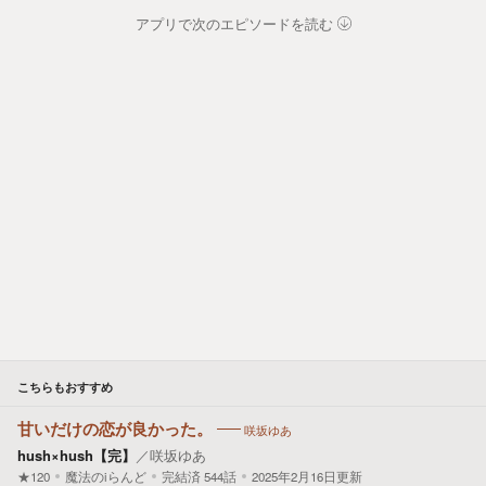
アプリで次のエピソードを読む
こちらもおすすめ
甘いだけの恋が良かった。
咲坂ゆあ
hush×hush【完】
／
咲坂ゆあ
★120
魔法のiらんど
完結済
544
話
2025年2月16日更新