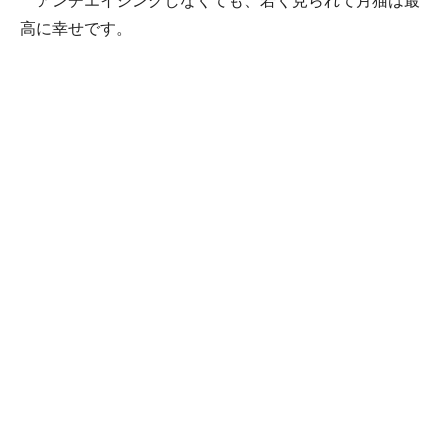
アンチエイジングしなくても、若く見られて月猫は最
高に幸せです。