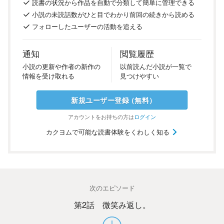
読書の
状況
から
作品を
自動で
分類
して
簡単に
管理
できる
小説の
未読話数が
ひと目で
わかり
前回の
続き
から
読める
フォロー
した
ユーザーの
活動を
追える
通知
閲覧履歴
小説の
更新や
作者の
新作の
以前
読んだ
小説が
一覧で
情報を
受け
取れる
見つけ
やすい
新規ユーザー
登録
（
無料
）
アカウントを
お持ちの方は
ログイン
カクヨムで可能な読書体験をくわしく知る
次のエピソード
第2話 微笑み返し。