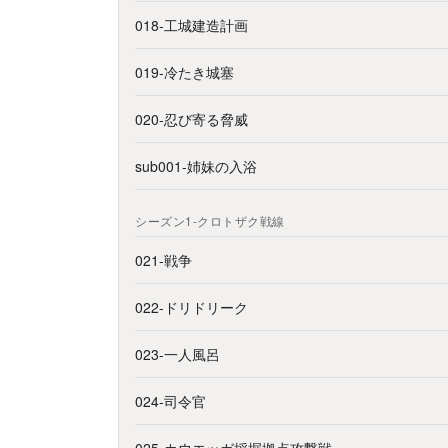
018-工城建造計画
019-冷たき城塞
020-忍び寄る脅威
sub001-姉妹の入浴
シーズン1-クロトザク戦線
021-戦争
022-ドリドリーク
023-一人風呂
024-司令官
025-カウエッガ採掘拠点攻撃戦