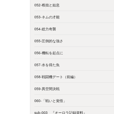
052-稚拙と姑息
053-ネムの才能
054-総力奇襲
055-圧倒的な強さ
056-機転を起点に
057-水を得た魚
058-戦闘機デート（前編）
059-異空間決戦
060-「戦いと覚悟」
sub-003 『オーロラ記録資料』