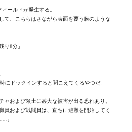
にフィールドが発生する。
して、こちらはさながら表面を覆う膜のような
残り8分』
。
た時にドックインすると聞こえてくるやつだ。
チャおよび領土に甚大な被害が出る恐れあり。
職員および戦闘員は、直ちに避難を開始してく
...』