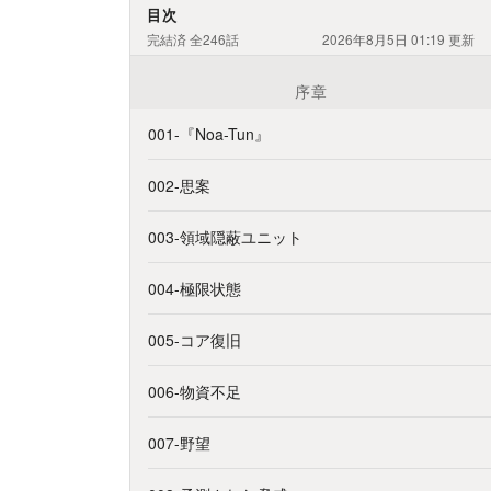
目次
完結済
全246話
2026年8月5日 01:19
更新
序章
001-『Noa-Tun』
002-思案
003-領域隠蔽ユニット
004-極限状態
005-コア復旧
006-物資不足
007-野望