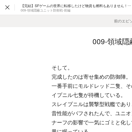
【完結】SFゲームの世界に転移したけど物資も燃料もありません！艦隊司令の異世界宇宙開拓紀
009-領域隠蔽ユニット防衛戦-前編
前のエピ
009-領域
そして。
完成したのは寄せ集めの防御陣。
一番手前にモルドレッド二隻、そ
イプニル七隻が待機している。
スレイプニルは襲撃型戦艦であり
昔性能がバフされたんで、ユニオン
ナーフの影響で一気にゴミと化して
量に眠っている。