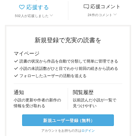
応援する
応援コメント
24
件
のコメント
502
人
が応援しました
新規登録で充実の読書を
マイページ
読書の
状況
から
作品を
自動で
分類
して
簡単に
管理
できる
小説の
未読話数が
ひと目で
わかり
前回の
続き
から
読める
フォロー
した
ユーザーの
活動を
追える
通知
閲覧履歴
小説の
更新や
作者の
新作の
以前
読んだ
小説が
一覧で
情報を
受け
取れる
見つけ
やすい
新規ユーザー
登録
（
無料
）
アカウントを
お持ちの方は
ログイン