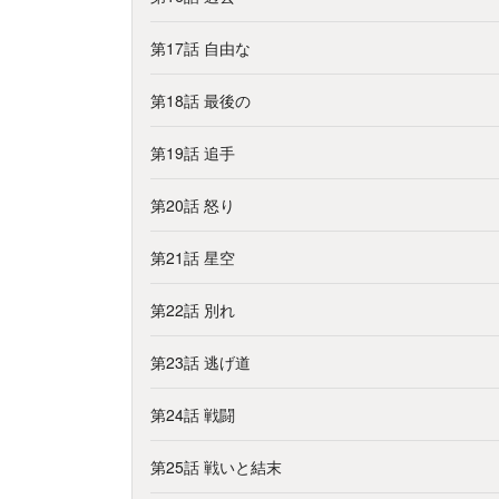
第17話 自由な
第18話 最後の
第19話 追手
第20話 怒り
第21話 星空
第22話 別れ
第23話 逃げ道
第24話 戦闘
第25話 戦いと結末