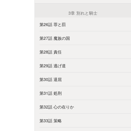
3章 別れと騎士
第26話 罪と罰
第27話 魔族の国
第28話 責任
第29話 逃げ道
第30話 退屈
第31話 処刑
第32話 心の在りか
第33話 策略