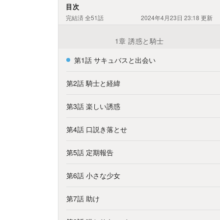
目次
完結済
全51話
2024年4月23日 23:18
更新
1章 誘惑と騎士
第1話 サキュバスと出会い
第2話 騎士と経緯
第3話 楽しい誘惑
第4話 口説き落とせ
第5話 定期報告
第6話 小さな少女
第7話 助け