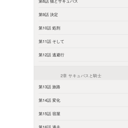
第8話 猫とサキュバス
第9話 決定
第10話 処刑
第11話 そして
第12話 逃避行
2章 サキュバスと騎士
第13話 旅路
第14話 変化
第15話 宿屋
第16話 過去