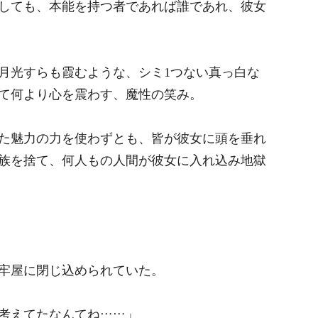
しても、本能を持つ者であれば誰であれ、彼女
月光すらも霞むような、シミ1つない真っ白な
て何より心を震わす、魔性の笑み。
た魅力の力を使わずとも、皆が彼女に頭を垂れ
族を捨て、何人もの人間が彼女に入れ込み地獄
牢屋に閉じ込められていた。
考えてたなんてね……」