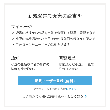
新規登録で充実の読書を
マイページ
読書の
状況
から
作品を
自動で
分類
して
簡単に
管理
できる
小説の
未読話数が
ひと目で
わかり
前回の
続き
から
読める
フォロー
した
ユーザーの
活動を
追える
通知
閲覧履歴
小説の
更新や
作者の
新作の
以前
読んだ
小説が
一覧で
情報を
受け
取れる
見つけ
やすい
新規ユーザー
登録
（
無料
）
アカウントを
お持ちの方は
ログイン
カクヨムで可能な読書体験をくわしく知る