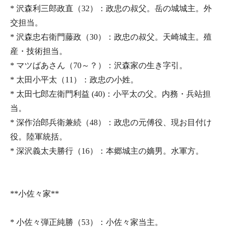
* 沢森利三郎政直（32）：政忠の叔父。岳の城城主。外
交担当。
* 沢森忠右衛門藤政（30）：政忠の叔父。天崎城主。殖
産・技術担当。
* マツばあさん（70～？）：沢森家の生き字引。
* 太田小平太（11）：政忠の小姓。
* 太田七郎左衛門利益 (40)：小平太の父。内務・兵站担
当。
* 深作治郎兵衛兼続（48）：政忠の元傅役、現お目付け
役。陸軍統括。
* 深沢義太夫勝行（16）：本郷城主の嫡男。水軍方。
**小佐々家**
* 小佐々弾正純勝（53）：小佐々家当主。