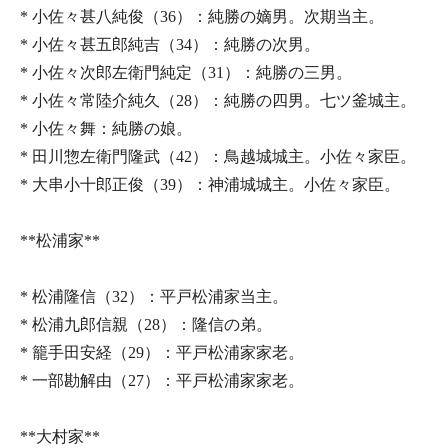
* 小佐々甚八純俊（36）：純勝の嫡男。次期当主。
* 小佐々甚五郎純吉（34）：純勝の次男。
* 小佐々次郎左衛門純定（31）：純勝の三男。
* 小佐々常陸介純久（28）：純勝の四男。七ツ釜城主。
* 小佐々舞：純勝の娘。
* 田川惣左衛門隆武（42）：鳥越城城主。小佐々家臣。
* 大串小十郎正俊（39）：神浦城城主。小佐々家臣。
**松浦家**
* 松浦隆信（32）：平戸松浦家当主。
* 松浦九郎信親（28）：隆信の弟。
* 籠手田安経（29）：平戸松浦家家老。
* 一部勘解由（27）：平戸松浦家家老。
**大村家**