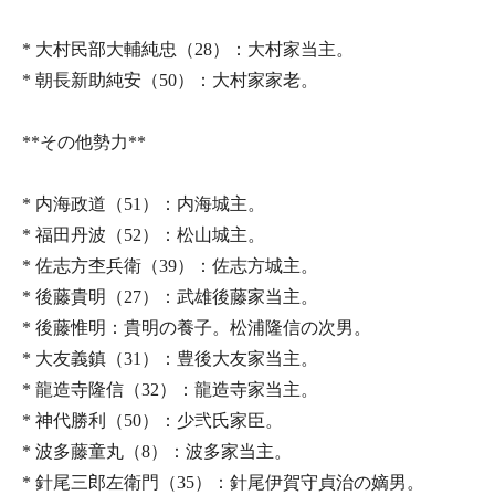
* 大村民部大輔純忠（28）：大村家当主。
* 朝長新助純安（50）：大村家家老。
**その他勢力**
* 内海政道（51）：内海城主。
* 福田丹波（52）：松山城主。
* 佐志方杢兵衛（39）：佐志方城主。
* 後藤貴明（27）：武雄後藤家当主。
* 後藤惟明：貴明の養子。松浦隆信の次男。
* 大友義鎮（31）：豊後大友家当主。
* 龍造寺隆信（32）：龍造寺家当主。
* 神代勝利（50）：少弐氏家臣。
* 波多藤童丸（8）：波多家当主。
* 針尾三郎左衛門（35）：針尾伊賀守貞治の嫡男。