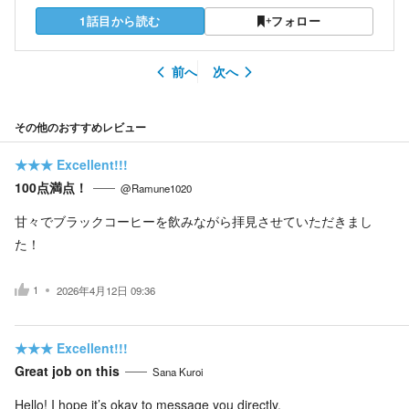
1話目から読む
フォロー
前へ
次へ
その他のおすすめレビュー
★★★
Excellent!!!
100点満点！
@Ramune1020
甘々でブラックコーヒーを飲みながら拝見させていただきまし
た！
1
2026年4月12日 09:36
★★★
Excellent!!!
Great job on this
Sana Kuroi
Hello! I hope it’s okay to message you directly.