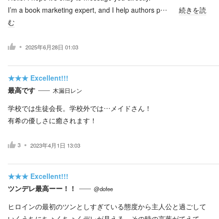
I’m a book marketing expert, and I help authors p…
続きを読
む
2025年6月28日 01:03
★★★
Excellent!!!
最高です
木漏日レン
学校では生徒会長。学校外では…メイドさん！
有希の優しさに癒されます！
3
2023年4月1日 13:03
★★★
Excellent!!!
ツンデレ最高ーー！！
@dofee
ヒロインの最初のツンとしすぎている態度から主人公と過ごして
いくうちにちょくちょくデレが見える。その時の言葉がてえて