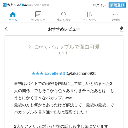
新規登録
ログイン
KADOKAWA Group
ホーム
ランキング
小説を探す
マイページ
その他
おすすめレビュー
とにかくバカップルで面白可愛
い！
★★★
Excellent!!!
@takachan0925
最初はバイトでの秘密を内緒にして欲しいと始まった2
人の関係、でもそこから色々あり付き合ったあとは、も
うとにかく甘々なバカップルww
最後の方も何かとあったけど解決して、最後の最後まで
バカップルを貫き通す2人は最高でした！
2人がアメリカに行った後の話しも少し気になります