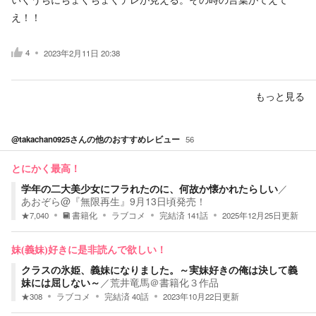
え！！
4
2023年2月11日 20:38
もっと見る
@takachan0925
さんの他のおすすめレビュー
56
とにかく最高！
学年の二大美少女にフラれたのに、何故か懐かれたらしい
／
あおぞら@『無限再生』9月13日頃発売！
★
7,040
書籍化
ラブコメ
完結済
141
話
2025年12月25日
更新
妹(義妹)好きに是非読んで欲しい！
クラスの氷姫、義妹になりました。～実妹好きの俺は決して義
妹には屈しない～
／
荒井竜馬＠書籍化３作品
★
308
ラブコメ
完結済
40
話
2023年10月22日
更新