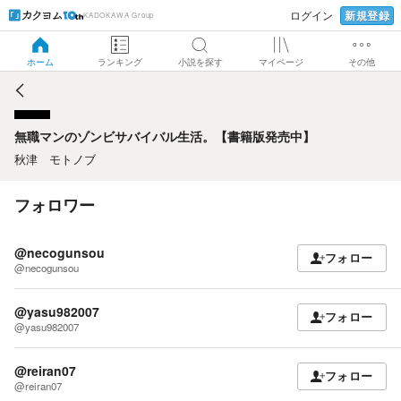
新規登録
ログイン
KADOKAWA Group
無職マンのゾンビサバイバル生活。【書籍版発売中】
ホーム
ランキング
小説を探す
マイページ
その他
無職マンのゾンビサバイバル生活。【書籍版発売中】
秋津 モトノブ
フォロワー
@necogunsou
フォロー
@necogunsou
@yasu982007
フォロー
@yasu982007
@reiran07
フォロー
@reiran07