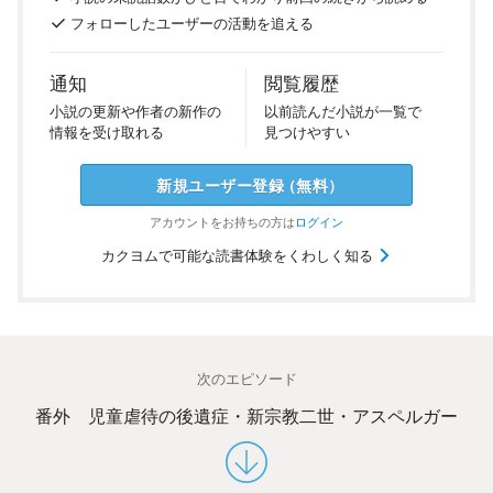
フォロー
した
ユーザーの
活動を
追える
通知
閲覧履歴
小説の
更新や
作者の
新作の
以前
読んだ
小説が
一覧で
情報を
受け
取れる
見つけ
やすい
新規ユーザー
登録
（
無料
）
アカウントを
お持ちの方は
ログイン
カクヨムで可能な読書体験をくわしく知る
次のエピソード
番外 児童虐待の後遺症・新宗教二世・アスペルガー