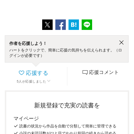
作者を応援しよう！
ハートをクリックで、簡単に応援の気持ちを伝えられます。（ロ
グインが必要です）
応援する
応援コメント
5
人
が応援しました
新規登録で充実の読書を
マイページ
読書の
状況
から
作品を
自動で
分類
して
簡単に
管理
できる
小説の
未読話数が
ひと目で
わかり
前回の
続き
から
読める