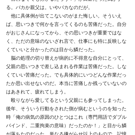
る。バカか親父は。いやバカなのだが。
他に具体例が出てこないのがまた悔しい。そういえ
ば、思いつきで何かを言ってくるのも苦痛だった。自分
がおじさんになってから、その思いつきが重要ではな
く、ただの意味のないざれ言で、仕事にも特に反映しな
くていいと分かったのは目から鱗だった。
脳の処理の切り替えが病的に不得意な自分にとって、
父親の思いつきで差し込まれる作業は苦痛だった。しな
くていい苦痛だった。でも具体的にいつどんな作業だっ
たか思い出せないのだ。本当に苦痛しか残っていないの
はあきれて、疲れてしまう。
殴りながら愛してるという父親にも参ってしまった。
後年、そういう行動をされた側が病むというのを知った
時「俺の病気の原因のひとつはこれ（専門用語でダブル
バインド、二重拘束の意味）だったのか！」と目から鱗
が落ちたのだった。単なる嫌がらせ以上のもので、記憶