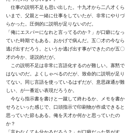
仕事の説明不足も思い出した。十九才から二八才くら
いまで、父親と一緒に仕事をしていたが、非常にやりづ
らかった。圧倒的に説明が足りないのだ。
「俺にエスパーになれと言ってるのか？」が口癖になっ
ていた時期でもある。おかげで病んだ。五〇才の今なら
逃げ出すだろう。というか逃げ出す事ができたのが五〇
才の今か、逆説的だが。
この説明不足は非常に言語化するのが難しい。寡黙で
はないのだ。よくしゃべるのだが、致命的に説明が足り
てない。同じ言語を使っているはずだが、意思疎通が難
しい、が一番近い表現だろうか。
今なら指示書を書けと一蹴して終わるか、メモを書か
せろといった感じで、口頭指示で印刷物が作成できると
思っていた節もある。俺を天才か何かと思っていたの
か？
「言わなくても分かるだろう？」が口癖だった気がす