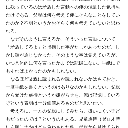
に残っているのは矛盾した言動への俺の混乱した気持ち
だけである。父親は何を考えて俺にそんなことをしてい
たのか？不明というかおそらく何も考えていないと思わ
れる。
なぜそのように言えるか。そういった言動について
「矛盾してるよ」と指摘した事がたしかあったのだ。し
かし話が通じなかった。そのような事は覚えているが、
いつ具体的に何を言ったかまでは記憶にない。手紙にで
もすればよかったのかもしれない。
なるほど父親に読まれるか読まれないかはさておき、
一度手紙を書くというのはありなのかもしれない。父親
から受けた虐待というか嫌がらせを、俺は記憶している
ぞという表明は十分価値あるものだと思いたい。
考えるに、一方の父親にしてみたら、扱いにくい子ど
もだったのでは？というのもある。児童虐待（ゼロ才時
に右腕に大やけどを負わされた件、母親から見捨てられ