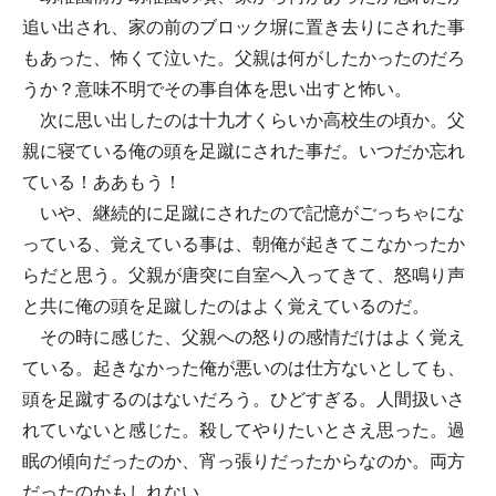
追い出され、家の前のブロック塀に置き去りにされた事
もあった、怖くて泣いた。父親は何がしたかったのだろ
うか？意味不明でその事自体を思い出すと怖い。
次に思い出したのは十九才くらいか高校生の頃か。父
親に寝ている俺の頭を足蹴にされた事だ。いつだか忘れ
ている！ああもう！
いや、継続的に足蹴にされたので記憶がごっちゃにな
っている、覚えている事は、朝俺が起きてこなかったか
らだと思う。父親が唐突に自室へ入ってきて、怒鳴り声
と共に俺の頭を足蹴したのはよく覚えているのだ。
その時に感じた、父親への怒りの感情だけはよく覚え
ている。起きなかった俺が悪いのは仕方ないとしても、
頭を足蹴するのはないだろう。ひどすぎる。人間扱いさ
れていないと感じた。殺してやりたいとさえ思った。過
眠の傾向だったのか、宵っ張りだったからなのか。両方
だったのかもしれない。