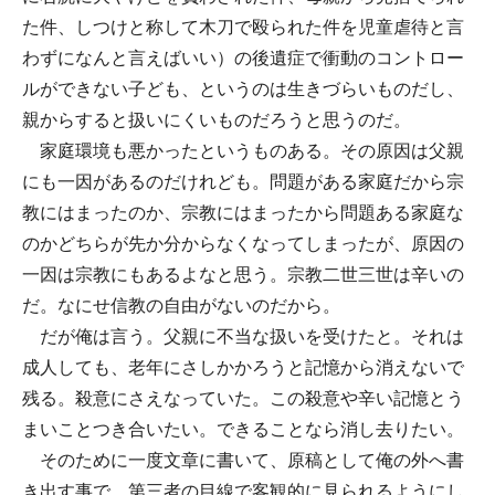
た件、しつけと称して木刀で殴られた件を児童虐待と言
わずになんと言えばいい）の後遺症で衝動のコントロー
ルができない子ども、というのは生きづらいものだし、
親からすると扱いにくいものだろうと思うのだ。
家庭環境も悪かったというものある。その原因は父親
にも一因があるのだけれども。問題がある家庭だから宗
教にはまったのか、宗教にはまったから問題ある家庭な
のかどちらが先か分からなくなってしまったが、原因の
一因は宗教にもあるよなと思う。宗教二世三世は辛いの
だ。なにせ信教の自由がないのだから。
だが俺は言う。父親に不当な扱いを受けたと。それは
成人しても、老年にさしかかろうと記憶から消えないで
残る。殺意にさえなっていた。この殺意や辛い記憶とう
まいことつき合いたい。できることなら消し去りたい。
そのために一度文章に書いて、原稿として俺の外へ書
き出す事で、第三者の目線で客観的に見られるようにし