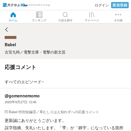
新規登録
ログイン
KADOKAWA Group
Babel
ホーム
ランキング
小説を探す
マイページ
その他
Babel
古宮九時
／
電撃文庫・電撃の新文芸
応援コメント
すべてのエピソード
@gomennemomo
2020年9月27日 12:46
Babel 特別短編③／草むしりは人知れず
への応援コメント
更新誠にありがとうございます。
誤字指摘、失礼いたします。「雫」が「静宇」になっている箇所