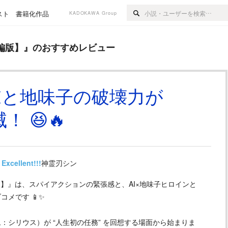
スト
書籍化作品
KADOKAWA Group
おすすめレビュー
編版】
』のおすすめレビュー
Iと地味子の破壊力が
滅！ 😆🔥
Excellent!!!
神霊刃シン
版】』は、スパイアクションの緊張感と、AI×地味子ヒロインと
メです 📱✨
シリウス）が “人生初の任務” を回想する場面から始まりま