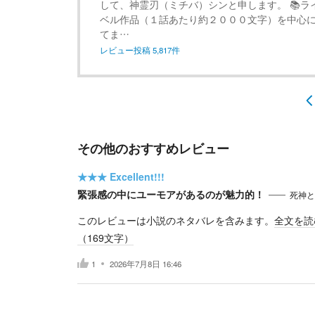
して、神霊刃（ミチバ）シンと申します。 📚ラ
ベル作品（１話あたり約２０００文字）を中心
てま…
レビュー投稿
5,817
件
その他のおすすめレビュー
★★★
Excellent!!!
緊張感の中にユーモアがあるのが魅力的！
死神と
このレビューは小説のネタバレを含みます。
全文を読
（
169
文字）
1
2026年7月8日 16:46