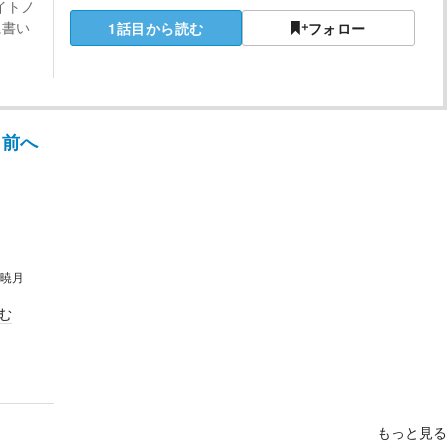
イトノ
に書い
1話目から読む
フォロー
前へ
暁月
む
もっと見る