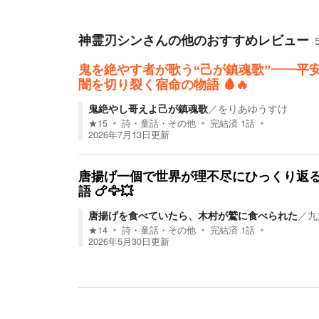
神霊刃シン
さんの他のおすすめレビュー
鬼を絶やす者が歌う“己が鎮魂歌”――平
闇を切り裂く宿命の物語 🩸🔥
鬼絶やし哥えよ己が鎮魂歌
／
をりあゆうすけ
★
15
詩・童話・その他
完結済
1
話
2026年7月13日
更新
唐揚げ一個で世界が理不尽にひっくり返
語 🍗🦅💥
唐揚げを食べていたら、木村が鷲に食べられた
／
九
★
14
詩・童話・その他
完結済
1
話
2026年5月30日
更新