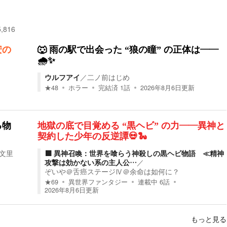
5,816
安の
🐺 雨の駅で出会った “狼の瞳” の正体は――
🌧️✨
ウルフアイ
／
二ノ前はじめ
★
48
ホラー
完結済
1
話
2026年8月6日
更新
る物
地獄の底で目覚める “黒ヘビ” の力――異神と
契約した少年の反逆譚💀🐍
文里
⬛️ 異神召喚：世界を喰らう神殺しの黒ヘビ物語 ≪精神
攻撃は効かない系の主人公…
／
ぞいや＠舌癌ステージⅣ＠余命は如何に？
★
69
異世界ファンタジー
連載中
6
話
2026年8月6日
更新
もっと見る