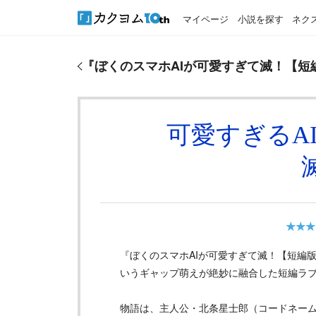
マイページ
小説を探す
ネク
『
ぼくのスマホAIが可愛すぎて滅！【短編版】
』の
『
ぼくのスマホAIが可愛すぎて滅！【短
可愛すぎるA
★★★
『ぼくのスマホAIが可愛すぎて滅！【短編
いうギャップ萌えが絶妙に融合した短編ラブコ
物語は、主人公・北条星士郎（コードネーム：