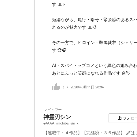
す 🕵️‍♂️⚡
短編ながら、尾行・暗号・緊張感のあるス
れるのが魅力です 🚶‍♂️💨
その一方で、ヒロイン・鞍馬愛衣（シェリ
す 💞🎧
AI・スパイ・ラブコメという異色の組み合
あとにふっと笑顔になれる作品です 🤖💘
2026年3月11日 20:34
1
レビュワー
神霊刃シン
フォロ
@AAA_michiba_sin_x
【連載中：４作品】【完結済：３６作品】 🖋️は