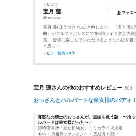
レビュワー
宝月 蓮
フォロ
@ren-lotus
宝月 蓮(ほうづき れん)と申します。 『君と僕の
曲』がアルファポリスにて第8回ライト文芸大賞
賞。 皆様に楽しんでいただけるような小説を書
と思っ…
レビュー投稿
561
件
宝月 蓮
さんの他のおすすめレビュー
560
おっさんとハルバートな皇女様のバディ
寡黙な元騎士のおっさんが、皇国を救う話 〜拾っ
ルバードは皇女様だった〜
／
卯崎瑛珠@『見た目幼女』コミカライズ決定
★
45
異世界ファンタジー
完結済
16
話