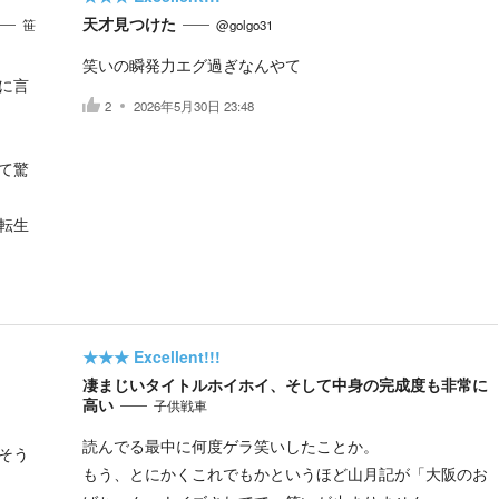
天才見つけた
笹
@golgo31
笑いの瞬発力エグ過ぎなんやて
に言
2
2026年5月30日 23:48
て驚
転生
★★★
Excellent!!!
凄まじいタイトルホイホイ、そして中身の完成度も非常に
高い
子供戦車
読んでる最中に何度ゲラ笑いしたことか。
そう
もう、とにかくこれでもかというほど山月記が「大阪のお