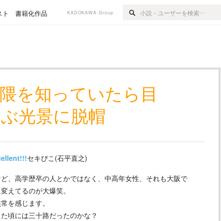
スト
書籍化作品
KADOKAWA Group
界隈を知っていたら目
かぶ光景に脱帽
ellent!!!
セキぴこ(石平直之)
けど、高学歴卒の人とかではなく、中高年女性、それも大阪で
に変えてるのが大爆笑。
無常を感じます。
した頃には三十路だったのかな？