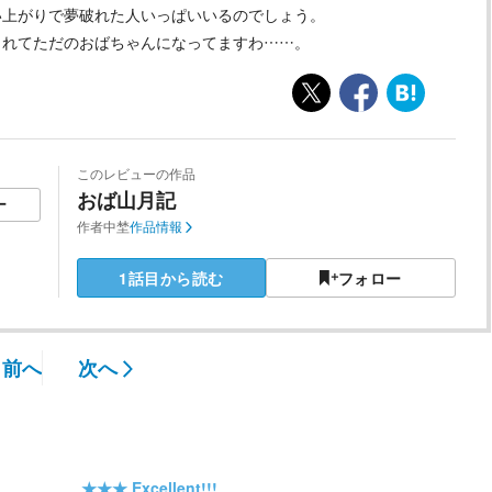
い上がりで夢破れた人いっぱいいるのでしょう。
もれてただのおばちゃんになってますわ……。
このレビューの作品
おば山月記
ー
作者
中埜
作品情報
1話目から読む
フォロー
前へ
次へ
★★★
Excellent!!!