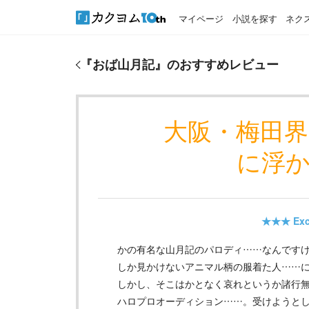
マイページ
小説を探す
ネク
『
おば山月記
』のおすすめレビュー
『
おば山月記
』のおすすめレビュー
大阪・梅田
に浮
★★★
Exc
かの有名な山月記のパロディ……なんです
しか見かけないアニマル柄の服着た人……
しかし、そこはかとなく哀れというか諸行
ハロプロオーディション……。受けようと