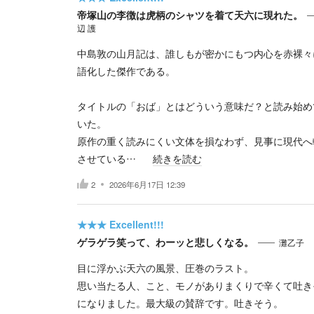
帝塚山の李徴は虎柄のシャツを着て天六に現れた。
辺 護
中島敦の山月記は、誰しもが密かにもつ内心を赤裸々
語化した傑作である。
タイトルの「おば」とはどういう意味だ？と読み始め
いた。
原作の重く読みにくい文体を損なわず、見事に現代へ
させている…
続きを読む
2
2026年6月17日 12:39
★★★
Excellent!!!
ゲラゲラ笑って、わーッと悲しくなる。
灘乙子
目に浮かぶ天六の風景、圧巻のラスト。
思い当たる人、こと、モノがありまくりで辛くて吐き
になりました。最大級の賛辞です。吐きそう。