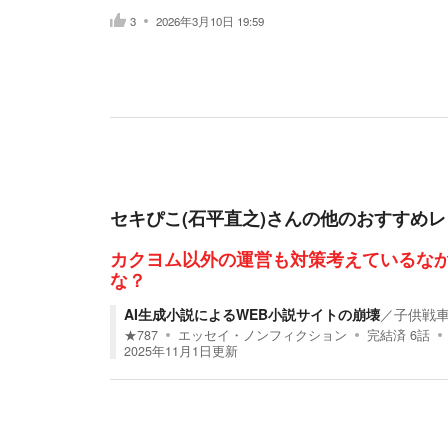
3
2026年3月10日 19:59
セキぴこ(石平直之)
さんの他のおすすめレ
カクヨム以外の運営も対策考えているな
な？
AI生成小説によるWEB小説サイトの崩壊
／
子供戦
★
787
エッセイ・ノンフィクション
完結済
6
話
2025年11月1日
更新