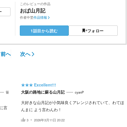
このレビューの作品
おば山月記
ー
作者
中埜
作品情報
1話目から読む
フォロー
前へ
次へ
★★★
Excellent!!!
大阪の路地に蘇る山月記
笹
cyanP
大好きな山月記が小気味良くアレンジされていて、わてほ
に言
んまに よう言わんわ！
3
2026年3月11日 20:22