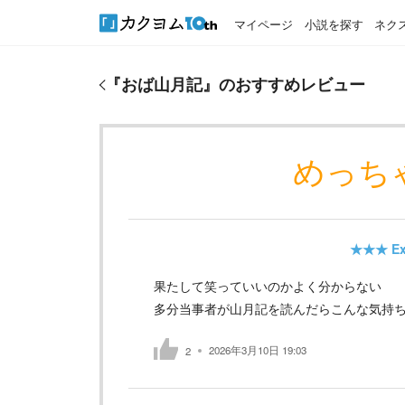
マイページ
小説を探す
ネク
『
おば山月記
』のおすすめレビュー
『
おば山月記
』のおすすめレビュー
めっち
★★★
Ex
果たして笑っていいのかよく分からない
多分当事者が山月記を読んだらこんな気持
2026年3月10日 19:03
2