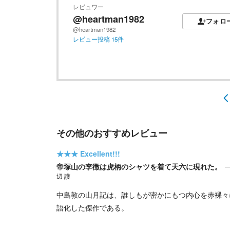
レビュワー
@heartman1982
フォロ
@heartman1982
レビュー投稿
15
件
その他のおすすめレビュー
★★★
Excellent!!!
帝塚山の李徴は虎柄のシャツを着て天六に現れた。
辺 護
中島敦の山月記は、誰しもが密かにもつ内心を赤裸々
語化した傑作である。