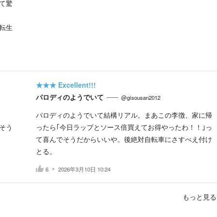
て驚
転生
★★★
Excellent!!!
パロディのようでいて
@gisousan2012
パロディのようでいて結構リアル。まあこの李徴、家に帰
そう
ったら｢今日ラップとソース倍買えてお得やったわ！！｣っ
て喜んでそうだからいいや。後絶対自転車にさすべえ付け
とる。
6
2026年3月10日 10:24
もっと見る