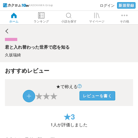
新規登録
ログイン
KADOKAWA Group
君と入れ替わった世界で恋を知る
ホーム
ランキング
小説を探す
マイページ
その他
君と入れ替わった世界で恋を知る
久坂瑞綺
おすすめレビュー
★で称える
★
★
★
レビューを書く
★
3
1
人が評価しました