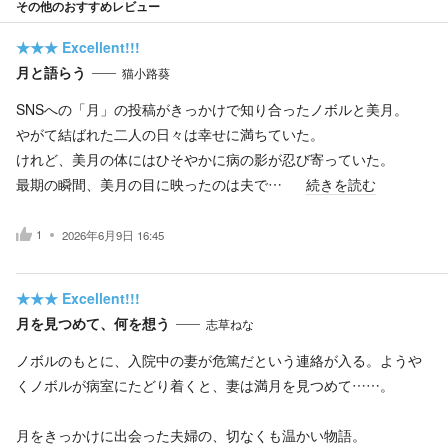
その他のおすすめレビュー
★★★
Excellent!!!
月と語らう
猫小路葵
SNSへの「月」の投稿がきっかけで知り合ったノボルと美月。
やがて結ばれた二人の日々は幸せに満ちていた。
けれど、美月の体にはひそやかに病の影が忍び寄っていた。
最期の瞬間、美月の目に映ったのは夫で…
続きを読む
1
2026年6月9日 16:45
★★★
Excellent!!!
月を見つめて、何を想う
志草ねな
ノボルのもとに、入院中の妻が危篤だという連絡が入る。ようや
くノボルが病室にたどり着くと、妻は満月を見つめて……。
月をきっかけに出会った夫婦の、切なくも温かい物語。