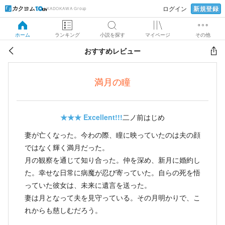
新規登録
ログイン
KADOKAWA Group
ホーム
ランキング
小説を探す
マイページ
その他
おすすめレビュー
満月の瞳
★★★
Excellent!!!
二ノ前はじめ
妻が亡くなった。今わの際、瞳に映っていたのは夫の顔
ではなく輝く満月だった。
月の観察を通じて知り合った。仲を深め、新月に婚約し
た。幸せな日常に病魔が忍び寄っていた。自らの死を悟
っていた彼女は、未来に遺言を送った。
妻は月となって夫を見守っている。その月明かりで、こ
れからも慈しむだろう。