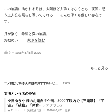
この物語に描かれる月は、太陽ほど力強くはなくとも、夜闇に惑
う主人公を照らし導いてくれる――そんな儚くも優しい存在で
す。
月が繋ぐ、希望と愛の物語。
お勧めい…
続きを読む
3
2026年3月8日 22:20
もっと見る
二ノ前はじめ
さんの他のおすすめレビュー
2,835
文明という名の怪物
夕日ゆうや 様のお題自主企画、3000字以内で【三題噺】「宇
宙」「砂糖」「体育…
／
アタヲカオ
★
21
SF
完結済
1
話
2026年8月7日
更新