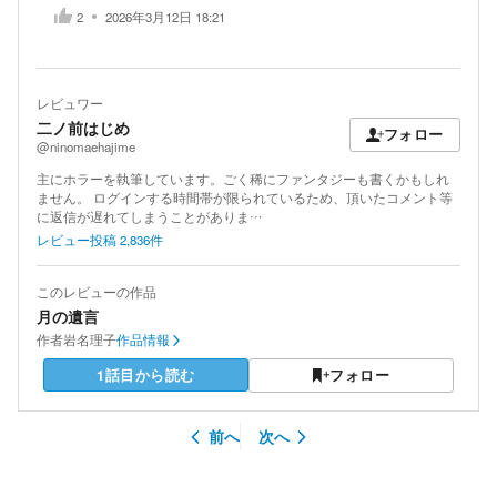
2
2026年3月12日 18:21
レビュワー
二ノ前はじめ
フォロー
@ninomaehajime
主にホラーを執筆しています。ごく稀にファンタジーも書くかもしれ
ません。 ログインする時間帯が限られているため、頂いたコメント等
に返信が遅れてしまうことがありま…
レビュー投稿
2,836
件
このレビューの作品
月の遺言
作者
岩名理子
作品情報
1話目から読む
フォロー
前へ
次へ