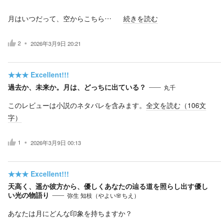
月はいつだって、空からこちら…
続きを読む
2
2026年3月9日 20:21
★★★
Excellent!!!
過去か、未来か。月は、どっちに出ている？
丸千
このレビューは小説のネタバレを含みます。
全文を読む（
106
文
字）
1
2026年3月9日 00:13
★★★
Excellent!!!
天高く、遥か彼方から、優しくあなたの辿る道を照らし出す優し
い光の物語り
弥生 知枝（やよい🌸ちえ）
あなたは月にどんな印象を持ちますか？