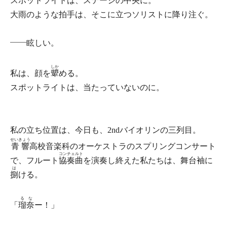
スポットライトは、ステージの中央に。
大雨のような拍手は、そこに立つソリストに降り注ぐ。
――眩しい。
しか
私は、顔を
顰
める。
スポットライトは、当たっていないのに。
私の立ち位置は、今日も、2ndバイオリンの三列目。
せいきょう
青響
高校音楽科のオーケストラのスプリングコンサート
コンチェルト
で、フルート
協奏曲
を演奏し終えた私たちは、舞台袖に
は
捌
ける。
るな
「
瑠奈
ー！」