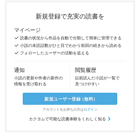
新規登録で充実の読書を
マイページ
読書の
状況
から
作品を
自動で
分類
して
簡単に
管理
できる
小説の
未読話数が
ひと目で
わかり
前回の
続き
から
読める
フォロー
した
ユーザーの
活動を
追える
通知
閲覧履歴
小説の
更新や
作者の
新作の
以前
読んだ
小説が
一覧で
情報を
受け
取れる
見つけ
やすい
新規ユーザー
登録
（
無料
）
アカウントを
お持ちの方は
ログイン
カクヨムで可能な読書体験をくわしく知る