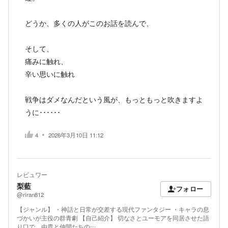
どうか、多くの人がこのお話を読んで、
そして、
痛みに触れ、
辛い思いに触れ
戦争はダメなんだという風が、もっともっと吹きますよ
うに･･････
4
2026年3月10日 11:12
レビュワー
梨藍
フォロー
@riran812
【ジャンル】 ・神話と日常が交差する現代ファンタジー ・キャラの息
づかいが主役の群青劇 【自己紹介】 切なさとユーモアを同居させた語
り口で、由貴と仲間たちの…