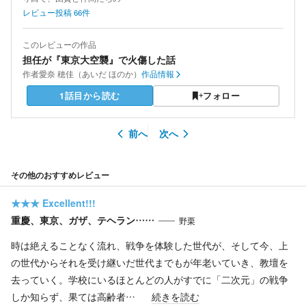
レビュー投稿
66
件
このレビューの作品
担任が『東京大空襲』で火傷した話
作者
愛奈 穂佳（あいだ ほのか）
作品情報
1話目から読む
フォロー
前へ
次へ
その他のおすすめレビュー
★★★
Excellent!!!
重慶、東京、ガザ、テヘラン……
野栗
時は絶えることなく流れ、戦争を体験した世代が、そして今、上
の世代からそれを受け継いだ世代までもが年老いていき、教壇を
去っていく。学校にいるほとんどの人がすでに「二次元」の戦争
しか知らず、果ては高齢者…
続きを読む