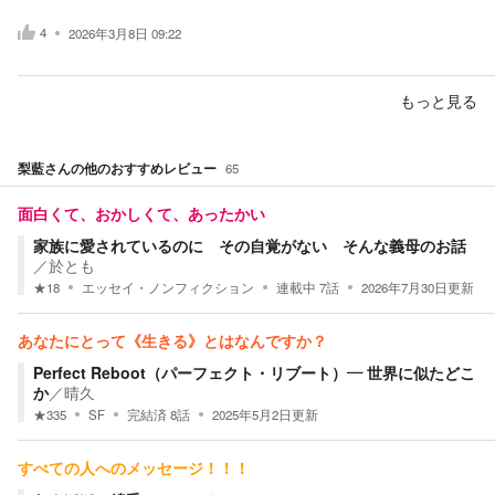
4
2026年3月8日 09:22
もっと見る
梨藍
さんの他のおすすめレビュー
65
面白くて、おかしくて、あったかい
家族に愛されているのに その自覚がない そんな義母のお話
／
於とも
★
18
エッセイ・ノンフィクション
連載中
7
話
2026年7月30日
更新
あなたにとって《生きる》とはなんですか？
Perfect Reboot（パーフェクト・リブート）― 世界に似たどこ
か
／
晴久
★
335
SF
完結済
8
話
2025年5月2日
更新
すべての人へのメッセージ！！！