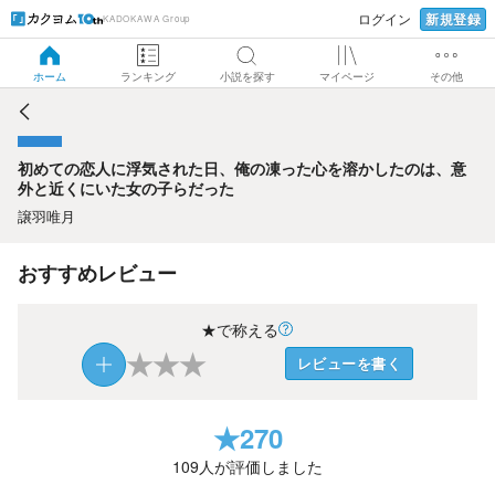
新規登録
ログイン
KADOKAWA Group
初めての恋人に浮気された日、俺の凍った心を溶かしたの
は、意外と近くにいた女の子らだった
ホーム
ランキング
小説を探す
マイページ
その他
初めての恋人に浮気された日、俺の凍った心を溶かしたのは、意
外と近くにいた女の子らだった
譲羽唯月
おすすめレビュー
★で称える
★
★
★
レビューを書く
★
270
109
人が評価しました