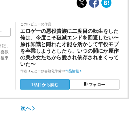
このレビューの作品
エロゲーの悪役貴族に二度目の転生をした
ー
俺は、今度こそ破滅エンドを回避したい〜
原作知識と隠れた才能を活かして竿役モブ
日記，
を卒業しようとしたら、いつの間にか原作
常喜歡
の美少女たちから愛され依存されまくって
，後來
いた〜
作者
りんどー@書籍化準備中
作品情報
1話目から読む
フォロー
次へ