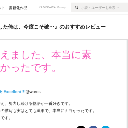
スト
書籍化作品
KADOKAWA Group
今度こそ破…
』のおすすめレビュー
した俺は、今度こそ破…
』のおすすめレビュー
終えました、本当に素
しかったです。
★
Excellent!!!
@words
替え、努力し続ける物語が一番好きです。
情の描写も実はとても繊細で、本当に面白かったです。
めです。