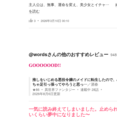
主人公は、無事、運命を変え、美少女とイチャ…
を読む
3
2026年3月10日 00:10
@words
さんの他のおすすめレビュー
948
GOOOOOOD!!
推しをいじめる悪役令嬢のメイドに転生したので、
ちゃ足引っ張ってやろうと思っ…
／
酒春
★
86
異世界ファンタジー
連載中
28
話
2026年8月6日
更新
一気に読み終えてしまいました。止めら
いくらい夢中になりました〜