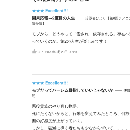
★★★
Excellent!!!
因果応報→2度目の人生
珍獣妻ひより【第6回テノコ
賞受賞】
モブから、どうやって「愛され・依存される」存在へ
っていくのか。第2の人生が楽しみです！
3
2026年3月20日 00:20
★★★
Excellent!!!
モブだってハーレム目指していいじゃないか
伊
朗
悪役貴族のやり直し物語。
死にたくないからと、行動を変えてみたところ、何故
囲の好感度が上がっていく。
しかし、破滅に導く者たちも少なからずいて、、、。