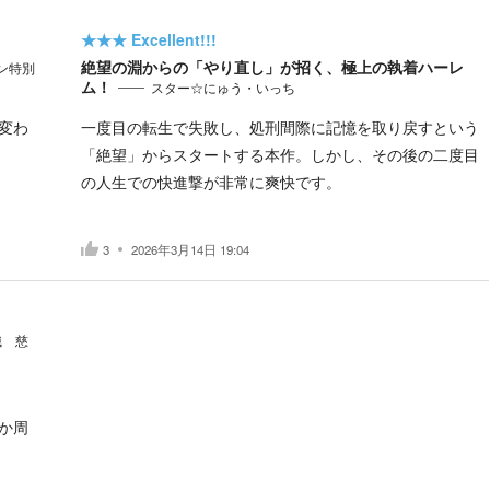
★★★
Excellent!!!
絶望の淵からの「やり直し」が招く、極上の執着ハーレ
ン特別
ム！
スター☆にゅう・いっち
変わ
一度目の転生で失敗し、処刑間際に記憶を取り戻すという
「絶望」からスタートする本作。しかし、その後の二度目
の人生での快進撃が非常に爽快です。
3
2026年3月14日 19:04
織 慈
か周