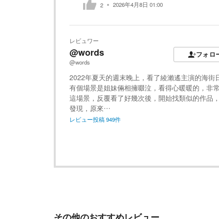
2026年4月8日 01:00
2
レビュワー
@words
フォロ
@words
2022年夏天的週末晚上，看了綾瀨遙主演的海街
有個場景是姐妹倆相擁啜泣，看得心暖暖的，非
這場景，反覆看了好幾次後，開始找類似的作品
發現，原來…
レビュー投稿
949
件
その他のおすすめレビュー