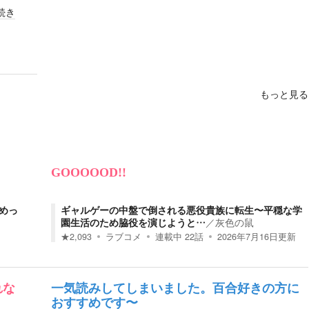
続き
もっと見る
GOOOOOD!!
めっ
ギャルゲーの中盤で倒される悪役貴族に転生〜平穏な学
園生活のため脇役を演じようと…
／
灰色の鼠
★
2,093
ラブコメ
連載中
22
話
2026年7月16日
更新
れな
一気読みしてしまいました。百合好きの方に
おすすめです〜