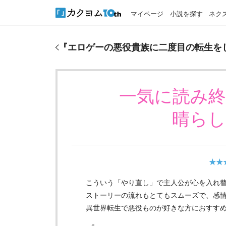
マイページ
小説を探す
ネク
『
エロゲーの悪役貴族に二度目の転生をした俺は、
『
エロゲーの悪役貴族に二度目の転生を
一気に読み
晴ら
★★
こういう「やり直し」で主人公が心を入れ
ストーリーの流れもとてもスムーズで、感
異世界転生で悪役ものが好きな方におすす