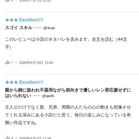
★★★
Excellent!!!
スゴイ スキル
@4cad
このレビューは小説のネタバレを含みます。
全文を読む（
44
文
字）
1
2026年6月16日 12:49
★★★
Excellent!!!
親から雑に扱われ不器用ながら前向きで優しいレン君応援せずに
はいられない
@qw45
主人公だけでなく親、兄弟、周囲の人たちの心の動きも想像させ
てくれる深みにある小説だと思う。毎日の楽しみになっている有
難い作品ですね。
4
2026年6月3日 11:24