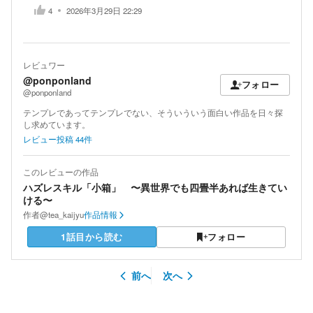
4
2026年3月29日 22:29
レビュワー
@ponponland
フォロー
@ponponland
テンプレであってテンプレでない、そういういう面白い作品を日々探
し求めています。
レビュー投稿
44
件
このレビューの作品
ハズレスキル「小箱」 〜異世界でも四畳半あれば生きてい
ける〜
作者
@tea_kaijyu
作品情報
1話目から読む
フォロー
前へ
次へ