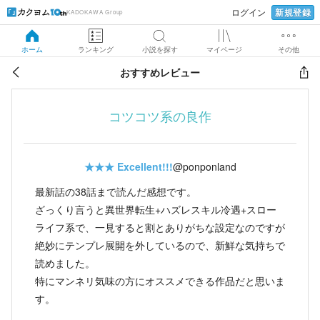
新規登録
ログイン
KADOKAWA Group
ホーム
ランキング
小説を探す
マイページ
その他
おすすめレビュー
コツコツ系の良作
★★★
Excellent!!!
@ponponland
最新話の38話まで読んだ感想です。
ざっくり言うと異世界転生+ハズレスキル冷遇+スロー
ライフ系で、一見すると割とありがちな設定なのですが
絶妙にテンプレ展開を外しているので、新鮮な気持ちで
読めました。
特にマンネリ気味の方にオススメできる作品だと思いま
す。