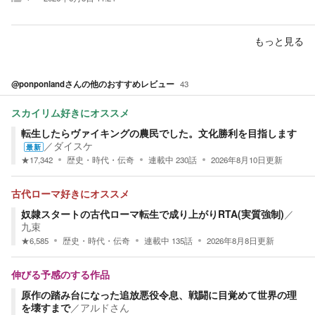
もっと見る
@ponponland
さんの他のおすすめレビュー
43
スカイリム好きにオススメ
転生したらヴァイキングの農民でした。文化勝利を目指します
／
ダイスケ
最新
★
17,342
歴史・時代・伝奇
連載中
230
話
2026年8月10日
更新
古代ローマ好きにオススメ
奴隷スタートの古代ローマ転生で成り上がりRTA(実質強制)
／
九束
★
6,585
歴史・時代・伝奇
連載中
135
話
2026年8月8日
更新
伸びる予感のする作品
原作の踏み台になった追放悪役令息、戦闘に目覚めて世界の理
を壊すまで
／
アルドさん