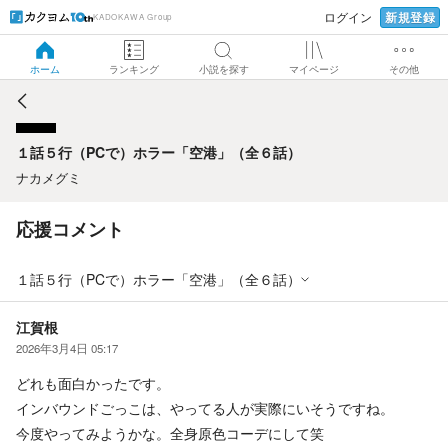
新規登録
ログイン
KADOKAWA Group
１話５行（PCで）ホラー「空港」（全６話）
ホーム
ランキング
小説を探す
マイページ
その他
１話５行（PCで）ホラー「空港」（全６話）
ナカメグミ
応援コメント
１話５行（PCで）ホラー「空港」（全６話）
江賀根
2026年3月4日 05:17
どれも面白かったです。
インバウンドごっこは、やってる人が実際にいそうですね。
今度やってみようかな。全身原色コーデにして笑