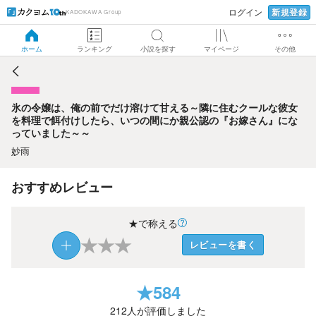
新規登録
ログイン
KADOKAWA Group
氷の令嬢は、俺の前でだけ溶けて甘える～隣に住むクールな
彼女を料理で餌付けしたら、いつの間にか親公認の『お嫁さ
ん』になっていました～～
ホーム
ランキング
小説を探す
マイページ
その他
氷の令嬢は、俺の前でだけ溶けて甘える～隣に住むクールな彼女
を料理で餌付けしたら、いつの間にか親公認の『お嫁さん』にな
っていました～～
妙雨
おすすめレビュー
★で称える
★
★
★
レビューを書く
★
584
212
人が評価しました