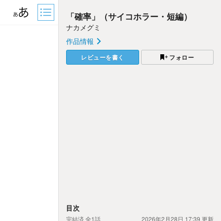
「確率」（サイコホラー・短編）
ナカメグミ
作品情報
レビューを書く
フォロー
目次
完結済
全1話
2026年2月28日 17:39
更新