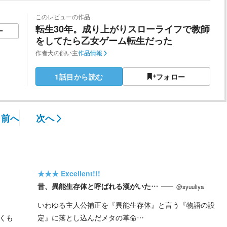
このレビューの作品
転生30年。成り上がりスローライフで教師
ー
をしてたら乙女ゲーム転生だった
作者
犬の飼い主
作品情報
1話目から読む
フォロー
前へ
次へ
★★★
Excellent!!!
昔、異能生存体と呼ばれる漢がいた…
@syuuliya
いわゆる主人公補正を『異能生存体』と言う『物語の設
くも
定』に落とし込んだメタの革命…