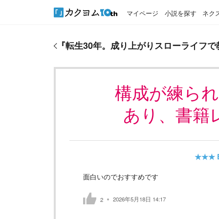
マイページ
小説を探す
ネク
『
転生30年。成り上がりスローライフで教師をして
『
転生30年。成り上がりスローライフで
構成が練ら
あり、書籍
★★★
面白いのでおすすめです
2026年5月18日 14:17
2