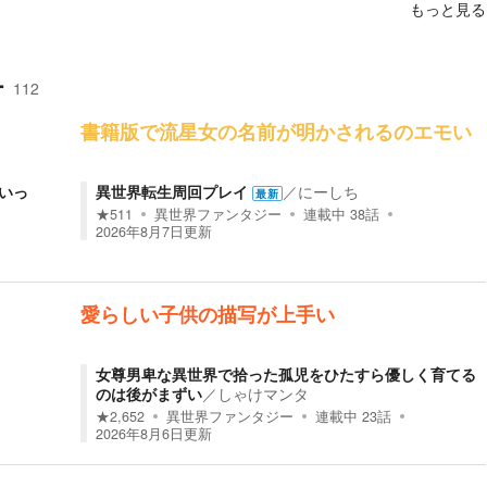
もっと見る
ー
112
書籍版で流星女の名前が明かされるのエモい
いっ
異世界転生周回プレイ
／
にーしち
最新
★
511
異世界ファンタジー
連載中
38
話
2026年8月7日
更新
愛らしい子供の描写が上手い
女尊男卑な異世界で拾った孤児をひたすら優しく育てる
のは後がまずい
／
しゃけマンタ
★
2,652
異世界ファンタジー
連載中
23
話
2026年8月6日
更新