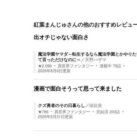
紅葉まんじゅ
さんの他のおすすめレビュ
出オチじゃない面白さ
魔法学園ヤマダ～転生するなら魔法学園とかやりた
て言っただけなのに～
／
天野ハザマ
★
2,099
異世界ファンタジー
連載中
79
話
2026年8月6日
更新
漫画で面白そうって思って来ました
クズ勇者のその日暮らし
／
珍比良
★
786
異世界ファンタジー
完結済
200
話
2025年5月31日
更新