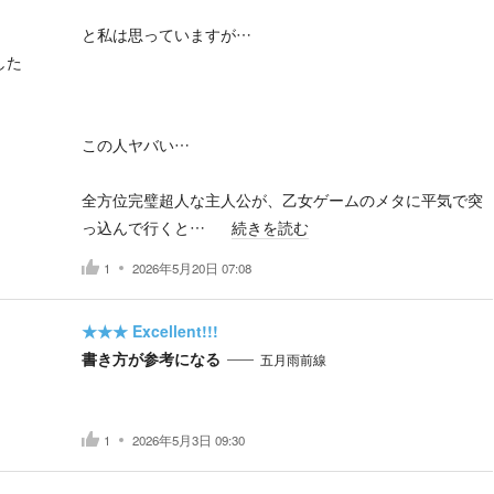
と私は思っていますが…
した
この人ヤバい…
全方位完璧超人な主人公が、乙女ゲームのメタに平気で突
っ込んで行くと…
続きを読む
1
2026年5月20日 07:08
★★★
Excellent!!!
書き方が参考になる
五月雨前線
1
2026年5月3日 09:30