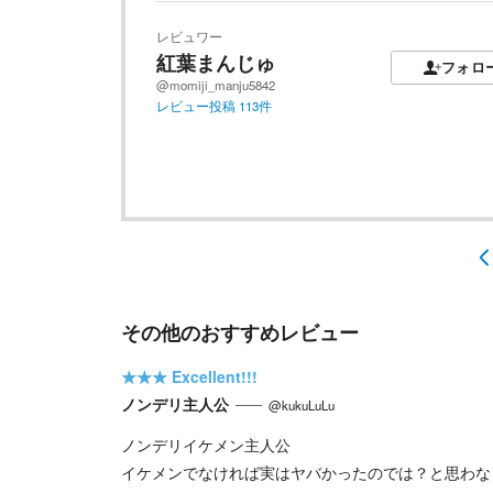
レビュワー
紅葉まんじゅ
フォロ
@momiji_manju5842
レビュー投稿
113
件
その他のおすすめレビュー
★★★
Excellent!!!
ノンデリ主人公
@kukuLuLu
ノンデリイケメン主人公
イケメンでなければ実はヤバかったのでは？と思わな