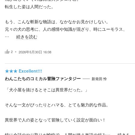
転生した姿は人間だった。
もう、こんな斬新な物語は、なかなかお見かけしない。
元々の犬の思考に、人の感情や知識が混ざり、時にユーモラス、
…
続きを読む
2
2026年5月30日 16:08
★★★
Excellent!!!
わんこたちのコミカル冒険ファンタジー
新発田 怜
「犬小屋を抜けるとそこは異世界だった。」
そんな一文がぴったりとハマる、とても魅力的な作品。
異世界で人の姿となって冒険していく設定が面白い！
特に会話のやり取りが愉快で、人間が使う単語の組み…
続きを