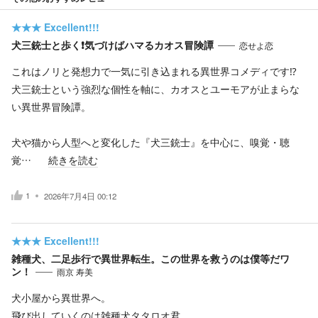
★★★
Excellent!!!
犬三銃士と歩く❗️気づけばハマるカオス冒険譚
恋せよ恋
これはノリと発想力で一気に引き込まれる異世界コメディです⁉️
犬三銃士という強烈な個性を軸に、カオスとユーモアが止まらな
い異世界冒険譚。
犬や猫から人型へと変化した『犬三銃士』を中心に、嗅覚・聴
覚…
続きを読む
1
2026年7月4日 00:12
★★★
Excellent!!!
雑種犬、二足歩行で異世界転生。この世界を救うのは僕等だワ
ン！
雨京 寿美
犬小屋から異世界へ。
飛び出していくのは雑種犬タタロオ君。