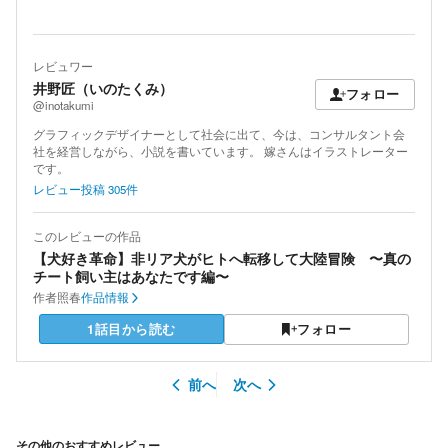
レビュワー
井野匠（いのたくみ）
フォロー
@inotakumi
グラフィックデザイナーとして社会に出て、今は、コンサルタント会
社を経営しながら、小説を書いています。 嫁さんはイラストレーター
です。
レビュー投稿
305
件
このレビューの作品
【犬好き革命】非リア犬がヒトへ転移して大陸冒険 〜真の
チート飼い主はあなたです編〜
作者
照春
作品情報
1話目から読む
フォロー
前へ
次へ
その他のおすすめレビュー