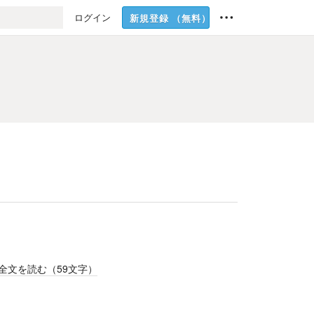
ログイン
新規登録
（無料）
全文を読む（
59
文字）