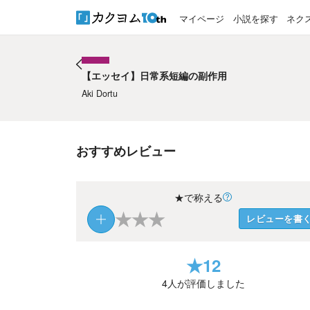
マイページ
小説を探す
ネク
【エッセイ】日常系短編の副作用
【エッセイ】日常系短編の副作用
Aki Dortu
おすすめレビュー
★で称える
★
★
★
レビューを書
★
12
4
人が評価しました