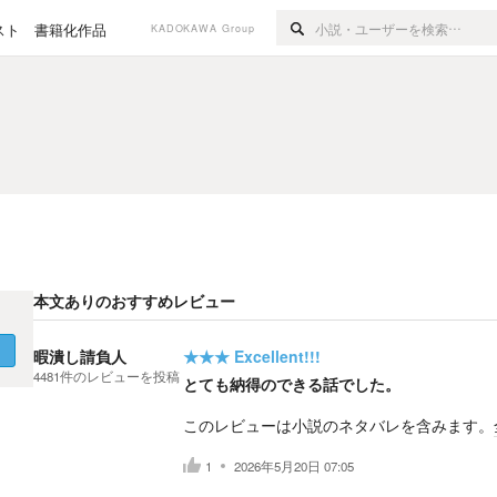
スト
書籍化作品
KADOKAWA Group
本文ありのおすすめレビュー
く
暇潰し請負人
★★★
Excellent!!!
4481
件の
レビューを投稿
とても納得のできる話でした。
このレビューは小説のネタバレを含みます。
1
2026年5月20日 07:05