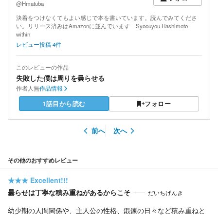
@Hmatuba
決着をつけなくてもよい感じで本を書いています。読んでみてくださ
い。リリース済みはAmazonに並んでいます Syoouyou Hashimoto
within
レビュー投稿
4
件
このレビューの作品
失敗した僕は周りを曇らせる
作者
人無
作品情報
1話目から読む
フォロー
前へ
次へ
その他のおすすめレビュー
★★★
Excellent!!!
曇らせは丁寧な積み重ねがあるからこそ
だいちげんき
幼少期の人間関係や、主人公の性格、鍛錬の日々など積み重ねと