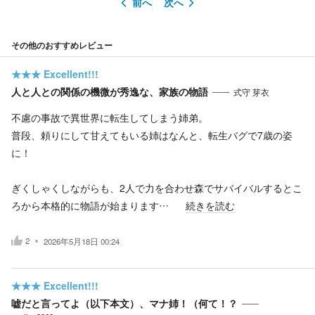
前へ
次へ
その他のおすすめレビュー
★★★
Excellent!!!
人と人との関係の機微が秀逸な、家族の物語
式守 芽衣
不慮の事故で異世界に転生してしまう姉弟。
普段、頼りにして甘えてもいる姉はなんと、転生バグで7歳の姿
に！
ぎくしゃくしながらも、2人で力を合わせ森でサバイバルするとこ
ろから本格的に物語が始まります…
続きを読む
2
2026年5月18日 00:24
★★★
Excellent!!!
嘘だと言ってよ（以下本文）、マナ姉！（何て！？