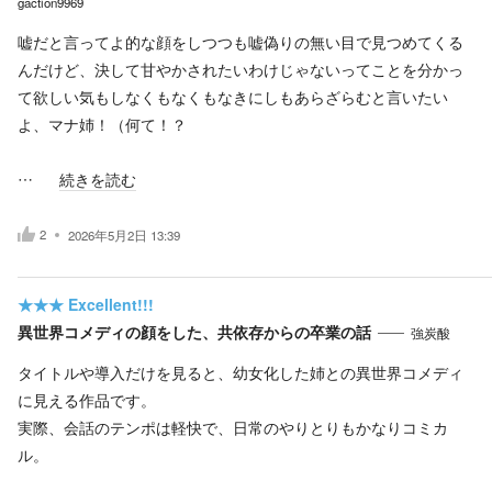
gaction9969
嘘だと言ってよ的な顔をしつつも嘘偽りの無い目で見つめてくる
んだけど、決して甘やかされたいわけじゃないってことを分かっ
て欲しい気もしなくもなくもなきにしもあらざらむと言いたい
よ、マナ姉！（何て！？
…
続きを読む
2
2026年5月2日 13:39
★★★
Excellent!!!
異世界コメディの顔をした、共依存からの卒業の話
強炭酸
タイトルや導入だけを見ると、幼女化した姉との異世界コメディ
に見える作品です。
実際、会話のテンポは軽快で、日常のやりとりもかなりコミカ
ル。