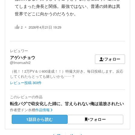
てしまった身長と関係。最強ではない、普通の姉弟は異
世界でどこに向かうのだろうか。
2
2026年4月21日 19:29
レビュワー
アゲハチョウ
フォロー
@Imomushi2
（祝！！2万PV＆☆600達成！！）特撮大好き。毎日投稿します。反応
してくれたらとっても嬉しいかも……？
レビュー投稿
303
件
このレビューの作品
転生バグで幼女化した姉に、甘えられない俺は追放されたい
作者
壁ドン水槽
作品情報
1話目から読む
フォロー