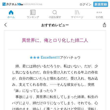
新規登録
ログイン
KADOKAWA Group
ホーム
ランキング
小説を探す
マイページ
その他
おすすめレビュー
異世界に、俺とロリ化した姉二人
★★★
Excellent!!!
アゲハチョウ
姉。君には姉がいるだろうか。私はいない。だが、少
し気になるものだ。自分を受け入れてくれる年上の存在
が、自分の側にいたらと憧れるのだ。受け入れ、包み込
み、支えてくれる存在。……そんな彼女がもし、突然
『妹』になってしまったら？
事故により、異世界に転生してしまった姉弟。転生の
バグにより、姉だけロリになってしまう。それでも、心
は姉のまま。姉らしく導こうとするけど空回り。逆転し