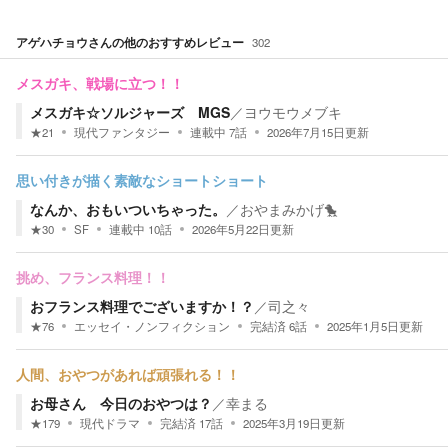
アゲハチョウ
さんの他のおすすめレビュー
302
メスガキ、戦場に立つ！！
メスガキ☆ソルジャーズ MGS
／
ヨウモウメブキ
★
21
現代ファンタジー
連載中
7
話
2026年7月15日
更新
思い付きが描く素敵なショートショート
なんか、おもいついちゃった。
／
おやまみかげ🐤
★
30
SF
連載中
10
話
2026年5月22日
更新
挑め、フランス料理！！
おフランス料理でございますか！？
／
司之々
★
76
エッセイ・ノンフィクション
完結済
6
話
2025年1月5日
更新
人間、おやつがあれば頑張れる！！
お母さん 今日のおやつは？
／
幸まる
★
179
現代ドラマ
完結済
17
話
2025年3月19日
更新