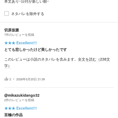
本文あり
日付が新しい順
ネタバレを除外する
切原仮腹
7
件の
レビューを投稿
★★★
Excellent!!!
とても悲しかったけど美しかったです
このレビューは小説のネタバレを含みます。
全文を読む（
238
文
字）
2
2026年5月20日 21:39
@mikazukidango32
2
件の
レビューを投稿
★★★
Excellent!!!
至極の作品