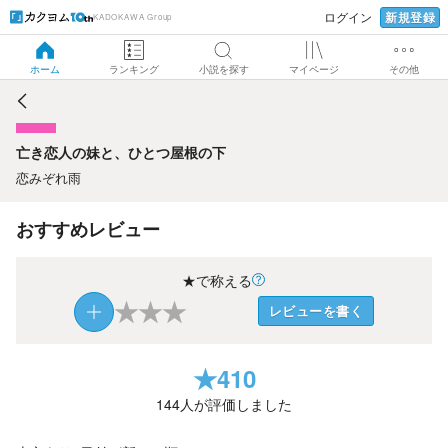
新規登録
ログイン
KADOKAWA Group
亡き恋人の妹と、ひとつ屋根の下
ホーム
ランキング
小説を探す
マイページ
その他
亡き恋人の妹と、ひとつ屋根の下
恋みぞれ雨
おすすめレビュー
★で称える
★
★
★
レビューを書く
★
410
144
人が評価しました