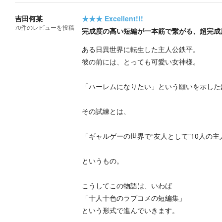
吉田何某
★★★
Excellent!!!
70
件の
レビューを投稿
完成度の高い短編が一本筋で繋がる、超完成
ある日異世界に転生した主人公鉄平。
彼の前には、とっても可愛い女神様。
「ハーレムになりたい」という願いを示した
その試練とは、
「ギャルゲーの世界で“友人として”10人の
というもの。
こうしてこの物語は、いわば
「十人十色のラブコメの短編集」
という形式で進んでいきます。