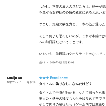
しかし、本作の最大の見どころは、鉄平が試
を見守る女神様の心情の変化にあると思いま
つまり、短編の瞬発力と、一本の筋が通った
そして何より恐ろしいのが、これが本編では
への前日譚だということです。
いやいや、前日譚のクオリティじゃないでし
1
2026年6月3日 13:02
$oulja-50
★★★
Excellent!!!
83
件の
レビューを投稿
タイトルに偽りなし、なんだけど？
タイトルで中身がわかる、なんて思ったら損
主人公・鉄平の幾度も人生を繰り返す事で見
そして周りの脇役たち（ゲーム内では主役や