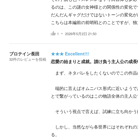
るのは、この謎の女神様との関係性の変化で
だんだんギャグだけではないトーンの変化が
こちらは本編前の前哨戦とのことですが、独
1
2026年5月2日 21:50
プロテイン長田
★★★
Excellent!!!
32
件の
レビューを投稿
恋愛の始まりと成就。請け負う主人公の成長
まず、ネタバレをしたくないのでこの作品
端的に言えばオムニバス形式に近いようである
とで繋がっているのはこの物語全体の主人公
そういう視点で言えば、試練に立ち向かう
しかし、当然ながら各世界にはそれぞれの
る。