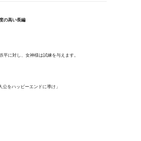
度の高い長編
鉄平に対し、女神様は試練を与えます。
主人公をハッピーエンドに導け」