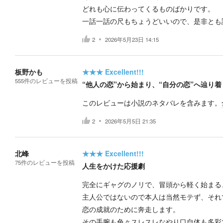
どれも心に伝わってくるものばかりです。
一話一話の尺もちょうどいいので、是非とも
2
2026年5月23日 14:15
板野かも
★★★
Excellent!!!
555
件の
レビューを投稿
“他人の恋”から始まり、“自分の恋”へ辿り着
このレビューは小説のネタバレを含みます。
2
2026年5月5日 21:35
北峰
★★★
Excellent!!!
75
件の
レビューを投稿
人生をかけた応援劇
完全にギャグのノリで、冒頭から軽く始まる
主人公ではないので本人は当然モテず、それ
恋の成就のために奔走します。
その手腕も色々スレスレなやり口自体も多彩