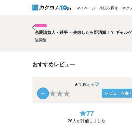
マイページ
小説を探す
ネク
恋愛請負人・鉄平 ―失敗したら即消滅！？ ギャル
恋愛請負人・鉄平 ―失敗したら即消滅！？ ギャル
強炭酸
おすすめレビュー
★で称える
★
★
★
レビューを書
★
77
26
人が評価しました