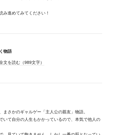
読み進めてみてください！
く物語
全文を読む（
989
文字）
、まさかのギャルゲー「主人公の親友」物語。
でいて自分の人生もかかっているので、本気で他人の
で、見ていて飽きません。しかし一番の肝となってい