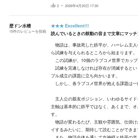
2
2026年4月20日 17:30
壁ドン水槽
★★★
Excellent!!!
15
件の
レビューを投稿
読んでいるときの鼓動の音まで文章にマッチ
物語は、事故死した鉄平が、ハーレム主人
ら試練を与えられるところから始まります。
この試練が、10個のラブコメ世界でカップ
試練を完遂しなければ存在が消滅するとい
プル成立の課題に立ち向かいます。
しかし、各ラブコメ世界が抱える課題は一
主人公の親友ポジション、いわゆるサイド
主軸は基本的に鉄平ではなく、あくまで、オ
す。
物語が変わるたび、主観や雰囲気、仕掛け
イするみたいに、期待して読むことができま
また、物語全体を通して女神様と鉄平の楽