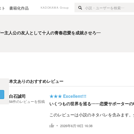
スト
書籍化作品
KADOKAWA Group
ゲー主人公の友人として十人の青春恋愛を成就させろ―
ゲー主人公の友人として十人の青春恋愛を成就させろ―
本文ありのおすすめレビュー
く
白石誠司
★★★
Excellent!!!
56
件の
レビューを投稿
いくつもの世界を巡る⋯⋯恋愛サポーターの
このレビューは小説のネタバレを含みます。
2026年6月18日 16:38