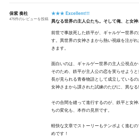
保紫 奏杜
★★★
Excellent!!!
475
件の
レビューを投稿
異なる世界の主人公たち。そして俺、と女神
前世で事故死した鉄平が、ギャルゲー世界の
す。異世界の女神さまから熱い視線を注がれ
きます。
面白いのは、ギャルゲー世界の主人公視点か
そのため、鉄平が主人公の恋を実らせようと
長が見られる青春物語として成立しているの
女神さまから課された試練のたびに、異なる
その合間を縫って進行するのが、鉄平と女神
ちの変化も、本作の見所です。
軽快な文章でストーリーもテンポよく進むの
めです！