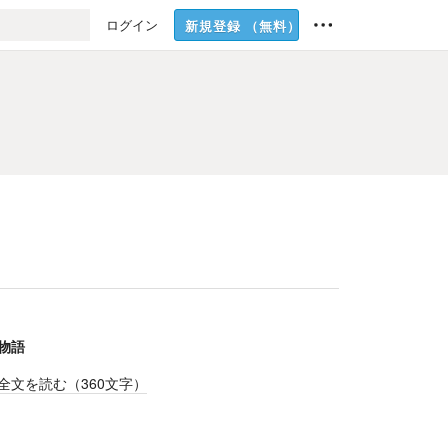
ログイン
新規登録
（無料）
物語
全文を読む（
360
文字）