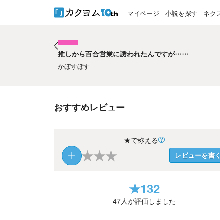
マイページ
小説を探す
ネク
推しから百合営業に誘われたんですが……
推しから百合営業に誘われたんですが……
かぼすぼす
おすすめレビュー
★で称える
★
★
★
レビューを書
★
132
47
人が評価しました