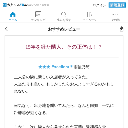
新規登録
ログイン
KADOKAWA Group
ホーム
ランキング
小説を探す
マイページ
その他
おすすめレビュー
15年を経た隣人、その正体は！？
★★★
Excellent!!!
雨後乃筍
主人公の隣に新しい入居者が入ってきた。
人当たりも良い。もしかしたらお人よしすぎるのかもし
れない。
何気なく、出身地を聞いてみたら、なんと同郷！一気に
距離感が短くなる。
しかし、次に隣人から発せられた言葉に違和感を覚