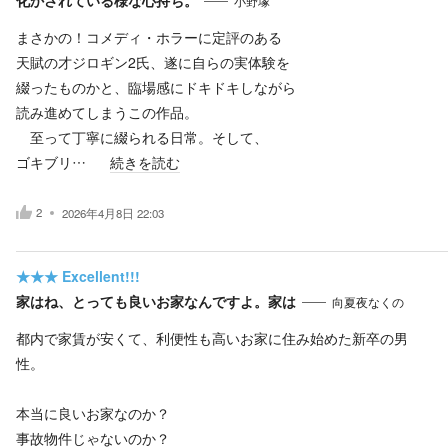
小野塚
まさかの！コメディ・ホラーに定評のある
天賦の才ジロギン2氏、遂に自らの実体験を
綴ったものかと、臨場感にドキドキしながら
読み進めてしまうこの作品。
至って丁寧に綴られる日常。そして、
ゴキブリ…
続きを読む
2
2026年4月8日 22:03
★★★
Excellent!!!
家はね、とっても良いお家なんですよ。家は
向夏夜なくの
都内で家賃が安くて、利便性も高いお家に住み始めた新卒の男
性。
本当に良いお家なのか？
事故物件じゃないのか？