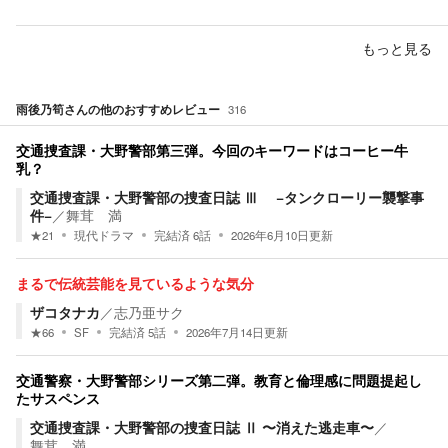
もっと見る
雨後乃筍
さんの他のおすすめレビュー
316
交通捜査課・大野警部第三弾。今回のキーワードはコーヒー牛
乳？
交通捜査課・大野警部の捜査日誌 Ⅲ −タンクローリー襲撃事
件−
／
舞茸 満
★
21
現代ドラマ
完結済
6
話
2026年6月10日
更新
まるで伝統芸能を見ているような気分
ザコタナカ
／
志乃亜サク
★
66
SF
完結済
5
話
2026年7月14日
更新
交通警察・大野警部シリーズ第二弾。教育と倫理感に問題提起し
たサスペンス
交通捜査課・大野警部の捜査日誌 Ⅱ 〜消えた逃走車〜
／
舞茸 満