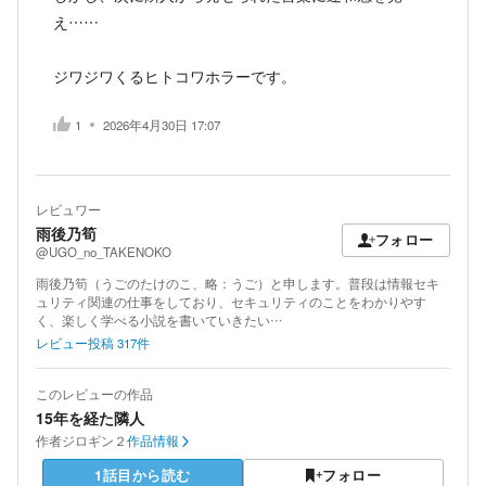
え……
ジワジワくるヒトコワホラーです。
1
2026年4月30日 17:07
レビュワー
雨後乃筍
フォロー
@UGO_no_TAKENOKO
雨後乃筍（うごのたけのこ、略：うご）と申します。普段は情報セキ
ュリティ関連の仕事をしており、セキュリティのことをわかりやす
く、楽しく学べる小説を書いていきたい…
レビュー投稿
317
件
このレビューの作品
15年を経た隣人
作者
ジロギン２
作品情報
1話目から読む
フォロー