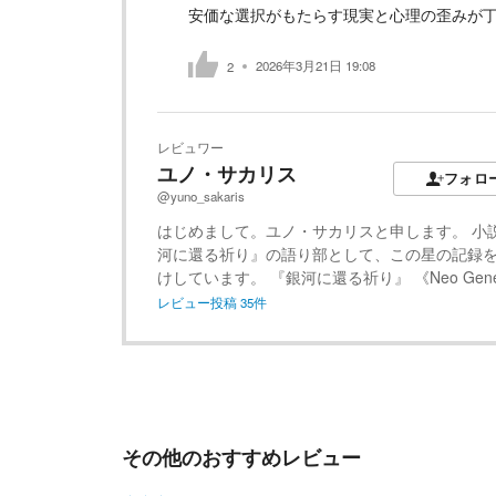
安価な選択がもたらす現実と心理の歪みが
2026年3月21日 19:08
2
レビュワー
ユノ・サカリス
フォロ
@yuno_sakaris
はじめまして。ユノ・サカリスと申します。 小
河に還る祈り』の語り部として、この星の記録
けしています。 『銀河に還る祈り』 《Neo Gene
レビュー投稿
35
件
その他のおすすめレビュー