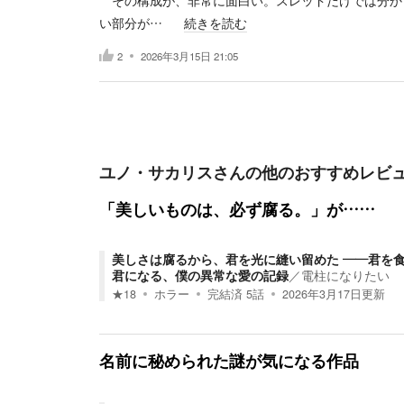
その構成が、非常に面白い。スレッドだけでは分か
い部分が…
続きを読む
2
2026年3月15日 21:05
ユノ・サカリス
さんの他のおすすめレビ
「美しいものは、必ず腐る。」が……
美しさは腐るから、君を光に縫い留めた ――君を
君になる、僕の異常な愛の記録
／
電柱になりたい
★
18
ホラー
完結済
5
話
2026年3月17日
更新
名前に秘められた謎が気になる作品