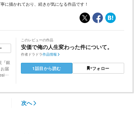
丁寧に描かれており、続きが気になる作品です！
このレビューの作品
安価で俺の人生変わった件について。
ー
作者
ドラドラ
作品情報
説『銀
1話目から読む
フォロー
をお届
si…
次へ