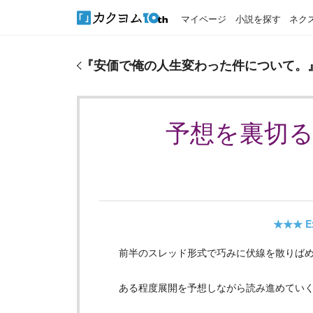
マイページ
小説を探す
ネク
『
安価で俺の人生変わった件について。
』のおすす
『
安価で俺の人生変わった件について。
予想を裏切
★★★
E
前半のスレッド形式で巧みに伏線を散りば
ある程度展開を予想しながら読み進めてい