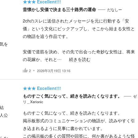
★★★
Excellent!!!
昔懐かし安価で決まる三十路男の運命
だなしー
2chのスレに送信されたメッセージを元に行動する「安
価」という文化にピックアップし、そこから始まる女性と
の物語を追う作品です。
気を
安価で道筋を決め、その先で出会った奇妙な女性は、将来
の花嫁か、それと…
続きを読む
2
2026年3月19日 13:16
★★★
Excellent!!!
ものすごく気になって、続きを読みたくなります。
ゼ
リ＿Xerionic
結
ものすごく気になって、続きを読みたくなります。
人公
掲示板形式のコミュニケーションの物語が、読みやすく引
き込まれるように見事に書かれています。
この掲示板の多くの質問や回答に、何か裏があるような怪