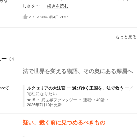
らな
しさを…
続きを読む
2
2026年3月4日 21:27
もっと見る
ュー
34
法で世界を変える物語、その奥にある深層へ
食べて
ルクセリアの大法官 ― 滅びゆく王国を、法で救う ―
／
電柱になりたい
★
15
異世界ファンタジー
連載中
49
話
2026年7月10日
更新
疑い、裁く前に見つめるべきもの