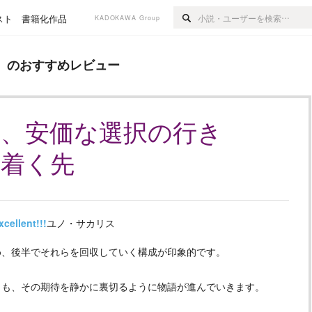
スト
書籍化作品
KADOKAWA Group
めレビュー
』のおすすめレビュー
る、安価な選択の行き
着く先
xcellent!!!
ユノ・サカリス
め、後半でそれらを回収していく構成が印象的です。
くも、その期待を静かに裏切るように物語が進んでいきます。