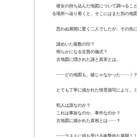
彼女の持ち込んだ地図について調べること
る場所へ辿り着くと、そこにはまた別の地
思わぬ展開に驚く二人でしたが、その先に
謎めいた複数の印？
明らかになる生贄の儀式？
古地図に隠された謎と真実とは。
——どの地図も、嘘じゃなかった……！
とても丁寧に描かれた情景描写により、ミ
犯人は誰なのか？
これは事故なのか、事件なのか？
古地図に描かれた真相とは……？
——ラストに待ち受ける衝撃的な展開！