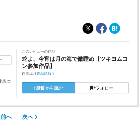
。
このレビューの作品
蛇よ、今宵は月の海で微睡め【ツキヨムコ
ー
ン参加作品】
作者
涼月
作品情報
小説コ
1話目から読む
フォロー
前へ
次へ