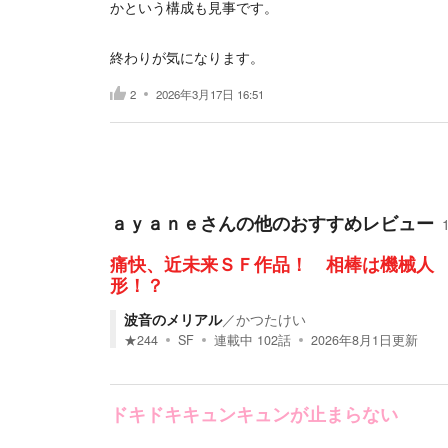
かという構成も見事です。
終わりが気になります。
2
2026年3月17日 16:51
ａｙａｎｅ
さんの他のおすすめレビュー
痛快、近未来ＳＦ作品！ 相棒は機械人
形！？
波音のメリアル
／
かつたけい
★
244
SF
連載中
102
話
2026年8月1日
更新
ドキドキキュンキュンが止まらない