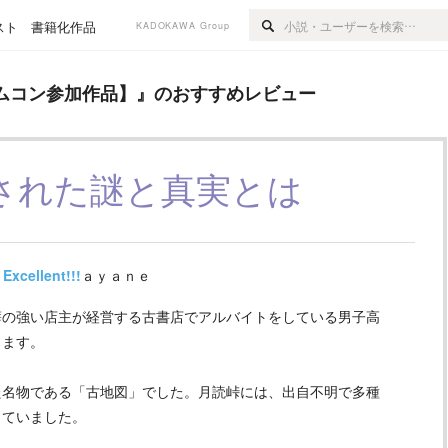
スト
書籍化作品
KADOKAWA Group
作品】
』のおすすめレビュー
ムコン参加作品】
』のおすすめレビュー
された謎と真実とは
Excellent!!!
ａｙａｎｅ
の強い店主が経営する古書店でアルバイトをしている男子高
きます。
名物である「古地図」でした。月読峠には、出自不明で多種
していました。