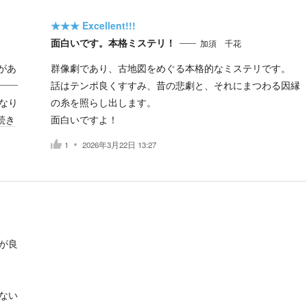
★★★
Excellent!!!
面白いです。本格ミステリ！
加須 千花
があ
群像劇であり、古地図をめぐる本格的なミステリです。
――
話はテンポ良くすすみ、昔の悲劇と、それにまつわる因縁
なり
の糸を照らし出します。
続き
面白いですよ！
1
2026年3月22日 13:27
が良
ない