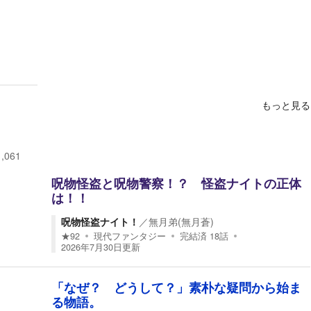
もっと見る
1,061
呪物怪盗と呪物警察！？ 怪盗ナイトの正体
は！！
呪物怪盗ナイト！
／
無月弟(無月蒼)
★
92
現代ファンタジー
完結済
18
話
2026年7月30日
更新
「なぜ？ どうして？」素朴な疑問から始ま
る物語。