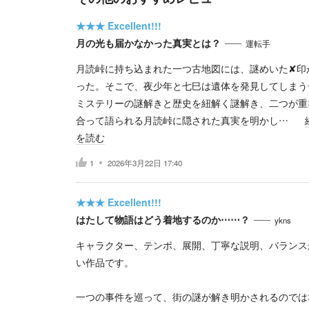
★★★
Excellent!!!
月の光も届かなかった真実とは？
運転手
月読峠に持ち込まれた一つ古地図には、謎めいた✘印
った。そこで、夜少年と七巳は遺体を発見してしまう
ミステリーの謎解きと歴史を紐解く謎解き、二つが重
合って語られる月読峠に隠された真実を明かし…
を読む
1
2026年3月22日 17:40
★★★
Excellent!!!
はたして物語はどう着地するのか⋯⋯？
ykns
キャラクター、テンポ、展開、丁寧な説明、バランス
い作品です。
一つの事件を巡って、街の謎が解き明かされるのでは