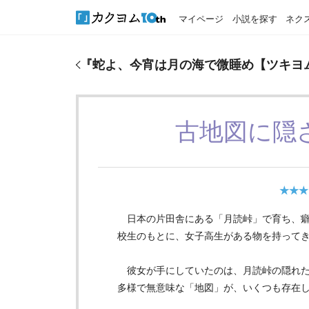
マイページ
小説を探す
ネク
『
蛇よ、今宵は月の海で微睡め【ツキヨムコン参加
『
蛇よ、今宵は月の海で微睡め【ツキヨ
古地図に隠
★★★
日本の片田舎にある「月読峠」で育ち、癖
校生のもとに、女子高生がある物を持って
彼女が手にしていたのは、月読峠の隠れた
多様で無意味な「地図」が、いくつも存在