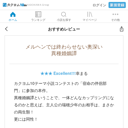
新規登録
ログイン
KADOKAWA Group
ホーム
ランキング
小説を探す
マイページ
その他
おすすめレビュー
メルヘンでは終わらせない奥深い
異種婚姻譚
★★★
Excellent!!!
幸まる
カクヨム10テーマ小説コンテストの「宿命の伴侶部
門」に参加の本作。
異種婚姻譚ということで、一体どんなカップリングにな
るのかと思えば、主人公の瑞穂少年のお相手は、まさか
の両生類！
更には同性！