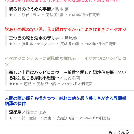
今日はそうめん茹でようかな、そんな風に楽しく思える一作
或る日のそうめん事情
／
島本 葉
★
56
現代ドラマ
完結済
1
話
2026年7月22日
更新
訳ありの死ねない男。見え隠れするかっこよさはまさにイケオジ
三つ巴の蛇と湖水の守り手
／
鳥尾巻
★
69
異世界ファンタジー
完結済
20
話
2026年7月29日
更新
イケオジコンテストに新風吹き荒れる！ イケオジはハシビロコ
ウ！
新しい上司はハシビロコウ ～前世で愛した辺境伯を探してい
る私に起こる摩訶不思議…
／
にわ冬莉
★
105
恋愛
完結済
13
話
2026年7月22日
更新
人間の暗い部分も描きつつ、純粋に他を想う美しさが光る異類婚
姻譚の傑作
流星鳥
／
鐘古こよみ
★
89
詩・童話・その他
完結済
1
話
2026年6月26日
更新
もっと見る