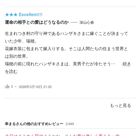
★★★
Excellent!!!
運命の相手との愛はどうなるのか
深山心春
生まれつき村の守り神であるハンザキさまに嫁ぐことが決まって
いた少年、瑞穂。
花嫁衣装に包まれて嫁入りする。そこは人間たちの住まう世界と
は別の世界。
瑞穂の前に現れたハンザキさまは、美男子だが冷たそう…
続き
を読む
3
2026年3月16日 21:20
もっと見る
幸まる
さんの他のおすすめレビュー
2,949