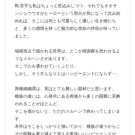
BL苦手な私はちょっと尻込みしつつ、それでもオオサ
ンショウウオがヒーローという部分が気になって読み始
めれば、そこには何とも可愛らしく優しい生き物たち
と、多くの感情を持った魅力的な宿命の伴侶が待ってい
ました。
瑞穂視点で描かれる世界は、どこか桃源郷を思わせるよ
うなメルヘンさがあります。
そこで心を通わせていくふたり。
しかし、そうすんなりとはハッピーエンドにならず…。
異種婚姻譚は、実はとても難しい題材だと思います。
種族の違いは、心身共にある相違から多くの困難に見舞
われることがほとんど。
そこを描かないと、ただのメルヘンで終わってしまいま
す。
本作はそこをしっかりと描いており、種族が違うからこ
その困難を乗り越えて迎える奥深いハッピーエンドが、