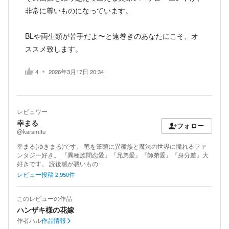
非常に尊いものになっています。
BLや両生類が苦手だよ〜と遠巻きのあなたにこそ、オ
ススメ致します。
4
2026年3月17日 20:34
レビュワー
幸まる
フォロー
@karamitu
幸まる(ゆきまる)です。 竜を筆頭に異種族と魔法の世界に憧れるファ
ンタジー好き。 『異種族間恋愛』『兄弟愛』『師弟愛』『身分差』大
好きです。 読後感が悪いもの…
レビュー投稿
2,950
件
このレビューの作品
ハンザキ様の花嫁
作者
ハル
作品情報