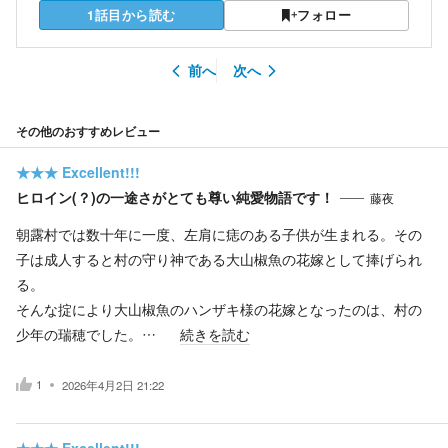
1話目から読む
フォロー
前へ
次へ
その他のおすすめレビュー
★★★
Excellent!!!
ヒロイン(？)の一途さがとても尊い純愛物語です！
藤夜
朝露村では数十年に一度、左肩に痣のある子供が生まれる。その
子は成人すると村の守り神である大山椒魚の花嫁として捧げられ
る。
そんな掟により大山椒魚のハンザキ様の花嫁となったのは、村の
少年の瑞穂でした。…
続きを読む
1
2026年4月2日 21:22
★★★
Excellent!!!