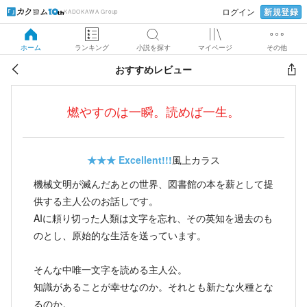
新規登録
ログイン
KADOKAWA Group
ホーム
ランキング
小説を探す
マイページ
その他
おすすめレビュー
燃やすのは一瞬。読めば一生。
★★★
Excellent!!!
風上カラス
機械文明が滅んだあとの世界、図書館の本を薪として提
供する主人公のお話しです。
AIに頼り切った人類は文字を忘れ、その英知を過去のも
のとし、原始的な生活を送っています。
そんな中唯一文字を読める主人公。
知識があることが幸せなのか。それとも新たな火種とな
るのか。