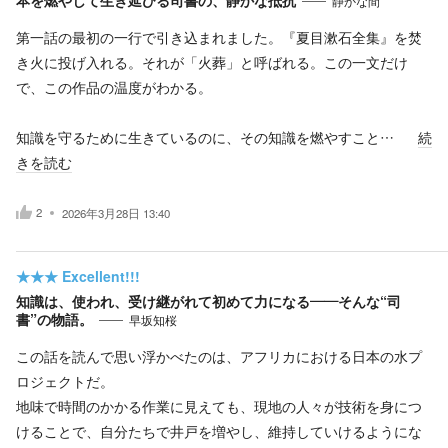
静かな間
第一話の最初の一行で引き込まれました。『夏目漱石全集』を焚
き火に投げ入れる。それが「火葬」と呼ばれる。この一文だけ
で、この作品の温度がわかる。
知識を守るために生きているのに、その知識を燃やすこと…
続
きを読む
2
2026年3月28日 13:40
★★★
Excellent!!!
知識は、使われ、受け継がれて初めて力になる――そんな“司
書”の物語。
早坂知桜
この話を読んで思い浮かべたのは、アフリカにおける日本の水プ
ロジェクトだ。
地味で時間のかかる作業に見えても、現地の人々が技術を身につ
けることで、自分たちで井戸を増やし、維持していけるようにな