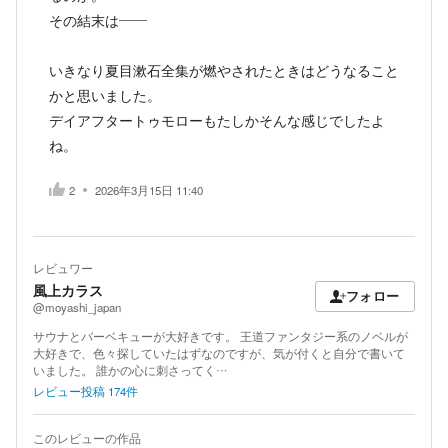
その結末は――
いきなり夏目漱石全集が燃やされたときはどうなること
かと思いました。
デイアフタートゥモローもたしかそんな感じでしたよ
ね。
2
2026年3月15日 11:40
レビュワー
風上カラス
フォロー
@moyashi_japan
サウナとバーベキューが大好きです。 王道ファンタジー系のノベルが
大好きで、色々探していたはずなのですが、気が付くと自分で書いて
いました。 誰かの心に刺さってく…
レビュー投稿
174
件
このレビューの作品