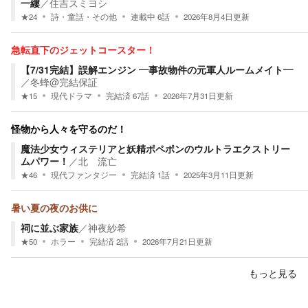
一縷
／
住吉スミヨシ
★
24
詩・童話・その他
連載中
6
話
2026年8月4日
更新
急転直下のジェットコースター！
【7/31完結】誤解エンジン ―事故物件の元軍人ルームメイト―
／
冬蜂@完結保証
★
15
現代ドラマ
完結済
67
話
2026年7月31日
更新
怪物から人々を守るのだ！
魔法少女ウィステリアと妖精ポペポンのウルトラエクストリー
ムパワー！
／
北 流亡
★
46
現代ファンタジー
完結済
1
話
2025年3月11日
更新
暑い夏の夜のお供に
祠に並ぶ家族
／
神夜紗希
★
50
ホラー
完結済
2
話
2026年7月21日
更新
もっと見る