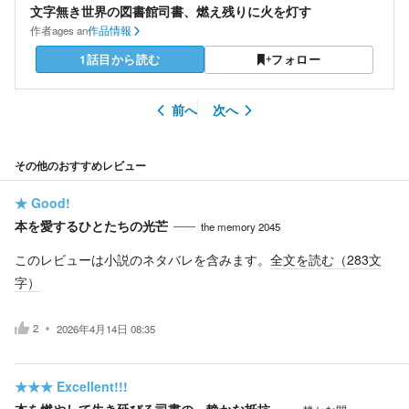
文字無き世界の図書館司書、燃え残りに火を灯す
作者
ages an
作品情報
1話目から読む
フォロー
前へ
次へ
その他のおすすめレビュー
★
Good!
本を愛するひとたちの光芒
the memory 2045
このレビューは小説のネタバレを含みます。
全文を読む（
283
文
字）
2
2026年4月14日 08:35
★★★
Excellent!!!
本を燃やして生き延びる司書の、静かな抵抗