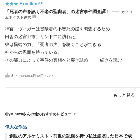
★★★
Excellent!!!
「死者の声を訊く不老の聖職者」の迷宮事件調査譚！
カクヨ
ムネクスト運営
神官・ヴィガーは冒険者の不審死の謎を調査するため
田舎の迷宮都市、リンドアに訪れた。
彼は異端の力、「死者の声」を聴くことができる
神からの恩寵を持っている。
その能力によって事件の真相へと突き詰め…
続きを読む
8
2026年4月13日 17:37
もっと見る
@yst_2020
さんの他のおすすめレビュー
2
偉大な作品
創世のアルケミスト～前世の記憶を持つ私は崩壊した日本で成