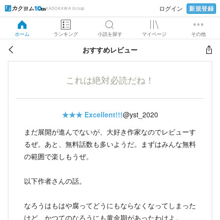
新規登録
ログイン
KADOKAWA Group
ホーム
ランキング
小説を探す
マイページ
その他
おすすめレビュー
これは絶対必読だね！
★★★
Excellent!!!
@yst_2020
まだ展開が進んでないが、大好き作家なのでレビューす
るぜ。あと、無料話数も多いようだ。まずはみんな無料
の範囲で楽しもうぜ。
以下作者さんの話。
なろうはもはや腐ってどうにもならなくなってしまった
けど、かつてのなろうにも黄金期があったわけよ。