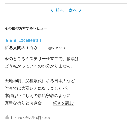
前へ
次へ
その他のおすすめレビュー
★★★
Excellent!!!
祈る人間の面白さ
@KDbZA3
今のところミステリー仕立てで、物語は
どう転がっていくのか分かりません。
天地神明、父祖累代に祈る日本人など
昨今では大変レアになりましたが、
本作はいにしえの原始宗教のように
真摯な祈りと向き合…
続きを読む
1
2026年7月16日 19:50