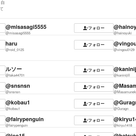
 自
て
@misasagi5555
@hainoy
フォロー
@misasagi5555
@hainoyuki
haru
@vingo
フォロー
@roid_0125
@vingou0129
ルソー
@kaniniji
フォロー
@taka44701
@kaninijill
@snsnsn
@Masam
フォロー
@snsnsn
@Masamuneki
@kobau1
@Gurag
フォロー
@kobau1
@Guragn
@fairypenguin
@kiryu1
フォロー
@fairypenguin
@kiryu1418
@ico15
@hatsuk