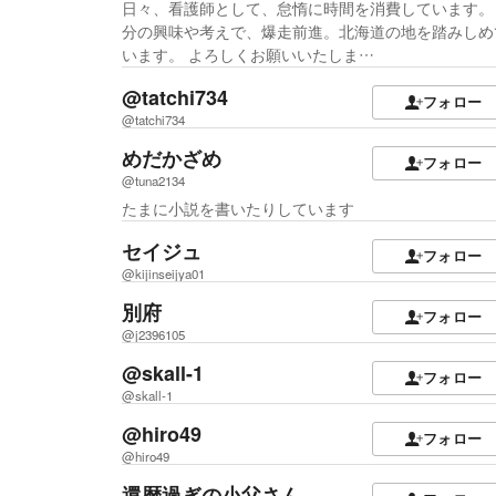
日々、看護師として、怠惰に時間を消費しています。
分の興味や考えで、爆走前進。北海道の地を踏みしめ
います。 よろしくお願いいたしま…
@tatchi734
フォロー
@tatchi734
めだかざめ
フォロー
@tuna2134
たまに小説を書いたりしています
セイジュ
フォロー
@kijinseijya01
別府
フォロー
@j2396105
@skall-1
フォロー
@skall-1
@hiro49
フォロー
@hiro49
還暦過ぎの小父さん