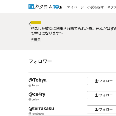
マイページ
小説を探す
ネク
浮気した彼女に利用され捨てられた俺。死んだはず
で幸せになります〜
浮気した彼女に利用され捨てられた俺。死んだはず
で幸せになります〜
沢田美
フォロワー
@Tohya
フォロー
@Tohya
@ce4ry
フォロー
@ce4ry
@terrakaku
フォロー
@terrakaku