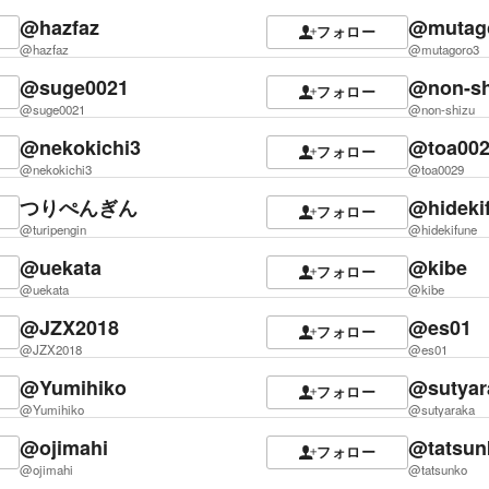
@hazfaz
@mutag
フォロー
@hazfaz
@mutagoro3
@suge0021
@non-sh
フォロー
@suge0021
@non-shizu
@nekokichi3
@toa00
フォロー
@nekokichi3
@toa0029
つりぺんぎん
@hideki
フォロー
@turipengin
@hidekifune
@uekata
@kibe
フォロー
@uekata
@kibe
@JZX2018
@es01
フォロー
@JZX2018
@es01
@Yumihiko
@sutyar
フォロー
@Yumihiko
@sutyaraka
@ojimahi
@tatsun
フォロー
@ojimahi
@tatsunko