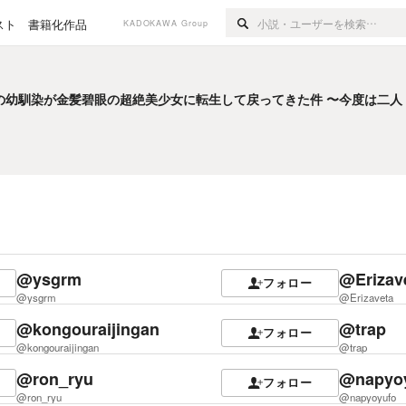
スト
書籍化作品
KADOKAWA Group
の幼馴染が金髪碧眼の超絶美少女に転生して戻ってきた件 〜今度は二人
の幼馴染が金髪碧眼の超絶美少女に転生して戻ってきた件 〜今度は二人
@ysgrm
@Erizav
フォロー
@ysgrm
@Erizaveta
@kongouraijingan
@trap
フォロー
@kongouraijingan
@trap
@ron_ryu
@napyo
フォロー
@ron_ryu
@napyoyufo