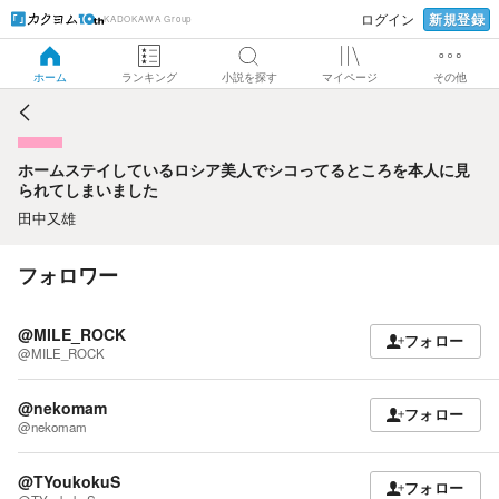
新規登録
ログイン
KADOKAWA Group
ホームステイしているロシア美人でシコってるところを本人
に見られてしまいました
ホーム
ランキング
小説を探す
マイページ
その他
ホームステイしているロシア美人でシコってるところを本人に見
られてしまいました
田中又雄
フォロワー
@MILE_ROCK
フォロー
@MILE_ROCK
@nekomam
フォロー
@nekomam
@TYoukokuS
フォロー