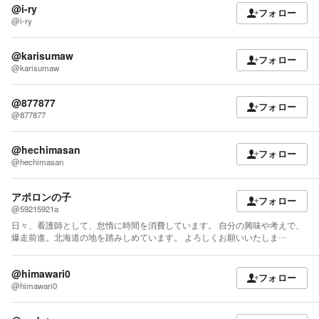
@i-ry
フォロー
@i-ry
@karisumaw
フォロー
@karisumaw
@877877
フォロー
@877877
@hechimasan
フォロー
@hechimasan
アポロンの子
フォロー
@59215921a
日々、看護師として、怠惰に時間を消費しています。 自分の興味や考えで、
爆走前進。北海道の地を踏みしめています。 よろしくお願いいたしま…
@himawari0
フォロー
@himawari0