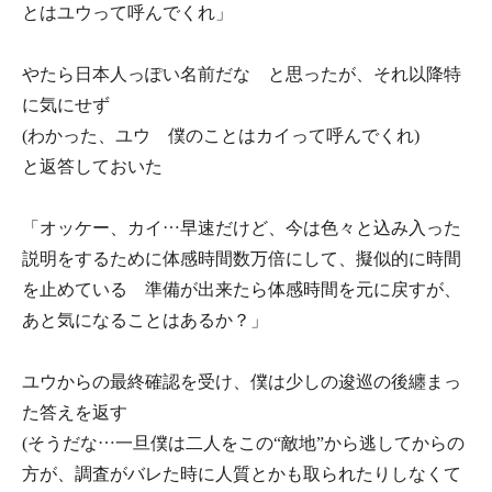
とはユウって呼んでくれ」
やたら日本人っぽい名前だな と思ったが、それ以降特
に気にせず
(わかった、ユウ 僕のことはカイって呼んでくれ)
と返答しておいた
「オッケー、カイ…早速だけど、今は色々と込み入った
説明をするために体感時間数万倍にして、擬似的に時間
を止めている 準備が出来たら体感時間を元に戻すが、
あと気になることはあるか？」
ユウからの最終確認を受け、僕は少しの逡巡の後纏まっ
た答えを返す
(そうだな…一旦僕は二人をこの“敵地”から逃してからの
方が、調査がバレた時に人質とかも取られたりしなくて