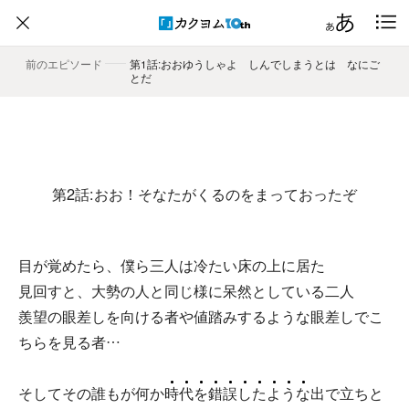
前のエピソード
――
第1話:おおゆうしゃよ しんでしまうとは なにご
とだ
第2話:おお！そなたがくるのをまっておったぞ
目が覚めたら、僕ら三人は冷たい床の上に居た
見回すと、大勢の人と同じ様に呆然としている二人
羨望の眼差しを向ける者や値踏みするような眼差しでこ
ちらを見る者…
そしてその誰もが何か
時
代
を
錯
誤
し
た
よ
う
な
出で立ちと