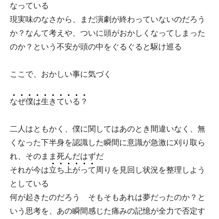
なっている
現実味のなさから、まだ演劇が終わっていないのだろう
か？なんて考えや、ついに頭がおかしくなってしまった
のか？という不安が頭の中をぐるぐると駆け巡る
ここで、おかしい事に気づく
な
ぜ
僕
は
生
き
て
い
る
？
二人はともかく、僕に関してはあのとき間違いなく、無
くなった下半身を認識した瞬間に意識が急激に刈り取ら
れ、そのまま死んだはずだ
それが今は
立
ち
上
が
っ
て
周りを見回し状況を整理しよう
としている
何が起きたのだろう そもそもあれは夢だったのか？と
いう思考を、あの瞬間感じた痛みの記憶が全力で否定す