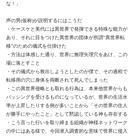
な！」
声の男(仮称)が説明するにはこうだ
・ケースケと美代には異世界で発揮できる特殊な能力が
あり、それに目をつけた異世界の団体が所謂“異世界転
移”のための儀式を仕掛けた
・方法は体感した通り、世界に無理矢理穴をあけ、この
場に落とすこと
・その儀式から救出しようとしたのが僕で、その過程で
転移用の穴に身体を両断されて死んでしまった
・この異世界侵略とも取れる行為は、本来他世界からも
バッシングを受けるものになっているが、世界の生活水
準が上昇したりする例が多いことから「その世界の住人
が勝手にやったこと」として黙認している神も存在する
・こう言った行いを取り締まる組織が神様ネットワーク
の中にはある様で、今回潜入調査的な意味で世界に侵入