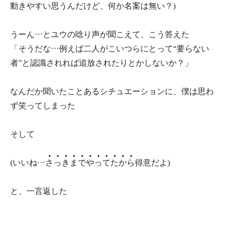
動きやすい思うんだけど、何か名案は無い？)
うーん…とユウの唸り声が聞こえて、こう答えた
「そうだな…例えば二人がこいつらにとって“要らない
者”と認識されれば追放されたりとかしないか？」
なんだか聞いたことあるシチュエーションに、僕は思わ
ず笑ってしまった
そして
(いいね…
さ
っ
き
ま
で
や
っ
て
た
か
ら
得意だよ)
と、一言返した