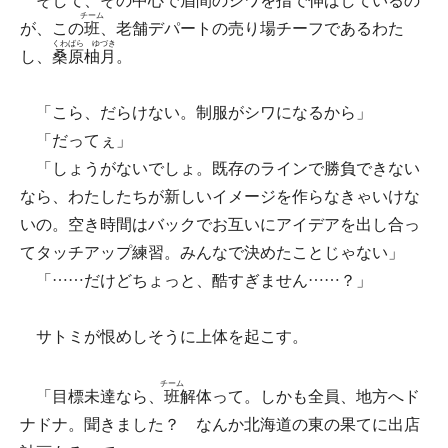
そして、その中心で眉間のシワを指で伸ばしているの
チーム
が、この
班
、老舗デパートの売り場チーフであるわた
くわばら ゆづき
し、
桑原柚月
。
「こら、だらけない。制服がシワになるから」
「だってぇ」
「しょうがないでしょ。既存のラインで勝負できない
なら、わたしたちが新しいイメージを作らなきゃいけな
いの。空き時間はバックでお互いにアイデアを出し合っ
てタッチアップ練習。みんなで決めたことじゃない」
「……だけどちょっと、酷すぎません……？」
サトミが恨めしそうに上体を起こす。
チーム
「目標未達なら、
班
解体って。しかも全員、地方へド
ナドナ。聞きました？ なんか北海道の東の果てに出店