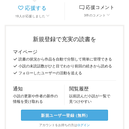
応援する
応援コメント
3
件
のコメント
19
人
が応援しました
新規登録で充実の読書を
マイページ
読書の
状況
から
作品を
自動で
分類
して
簡単に
管理
できる
小説の
未読話数が
ひと目で
わかり
前回の
続き
から
読める
フォロー
した
ユーザーの
活動を
追える
通知
閲覧履歴
小説の
更新や
作者の
新作の
以前
読んだ
小説が
一覧で
情報を
受け
取れる
見つけ
やすい
新規ユーザー
登録
（
無料
）
アカウントを
お持ちの方は
ログイン