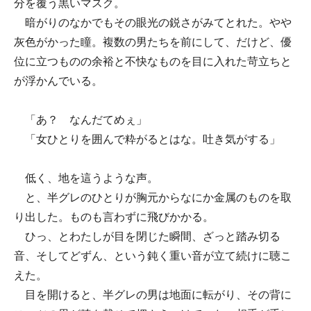
分を覆う黒いマスク。
暗がりのなかでもその眼光の鋭さがみてとれた。やや
灰色がかった瞳。複数の男たちを前にして、だけど、優
位に立つものの余裕と不快なものを目に入れた苛立ちと
が浮かんでいる。
「あ？ なんだてめぇ」
「女ひとりを囲んで粋がるとはな。吐き気がする」
低く、地を這うような声。
と、半グレのひとりが胸元からなにか金属のものを取
り出した。ものも言わずに飛びかかる。
ひっ、とわたしが目を閉じた瞬間、ざっと踏み切る
音、そしてどずん、という鈍く重い音が立て続けに聴こ
えた。
目を開けると、半グレの男は地面に転がり、その背に