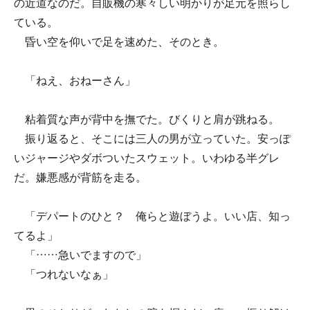
の近道なのだ。自販機の寒々しい明かりが足元を照らし
ている。
昏い空を仰いで足を速めた、そのとき。
「ねえ、おねーさん」
粘着質な声が背中を撫でた。びくりと肩が跳ねる。
振り返ると、そこには三人の男が立っていた。安っぽ
いジャージやダボついたスウェット。いわゆる半グレ
だ。嫌悪感が背筋を走る。
「デパートのひと？ 俺らと遊ぼうよ。いい店、知っ
てるよ」
「……急いでますので」
「つれないなぁ」