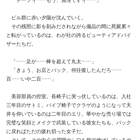
「チーフぅ……もう、無理ですぅ……」
ビル群に赤い夕陽が沈んでいく。
その残照に影を刻みだされながら備品の間に死屍累々
と転がっているのは、わが社の誇るビューティアドバイ
ザーたちだ。
「……足が……棒を超えて丸太……」
「きょう、お店とバック、何往復したんだろ……
百……いや二百……」
美容部員の控室。長椅子に突っ伏しているのは、入社
三年目のサトミ。パイプ椅子でクラゲのようになって天
井を仰いでいるのは二年目のエリ。華やかな売り場では
完璧な笑顔とメイクで武装している彼女たちも、バック
に戻ればただの疲れ切った女子だ。