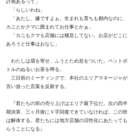
計画あるって」
「らしいわね」
「あたし、嫌ですよぉ。生まれも育ちも都内なのに、
カニとかクマに囲まれてお仕事とかぁ」
「カニもクマも店舗には棲息してない。お店がどこに
あろうと仕事はおなじ」
わたしは眉を寄せ、ふうとため息をついた。ペットボ
トルのぬるいお茶を呷る。
三日前のミーティングで、本社のエリアマネージャが
言い放った言葉を反芻する。
『君たちの班の売り上げはエリア最下位だ。次の四半
期決算、三ヶ月後にＶ字回復できていなければ、この班
は解体する。君たちには地方店舗の活性化にあたっても
らうことになる』