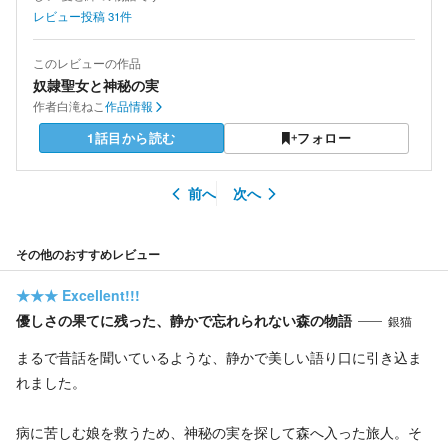
レビュー投稿
31
件
このレビューの作品
奴隷聖女と神秘の実
作者
白滝ねこ
作品情報
1話目から読む
フォロー
前へ
次へ
その他のおすすめレビュー
★★★
Excellent!!!
優しさの果てに残った、静かで忘れられない森の物語
銀猫
まるで昔話を聞いているような、静かで美しい語り口に引き込ま
れました。
病に苦しむ娘を救うため、神秘の実を探して森へ入った旅人。そ