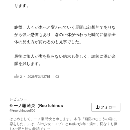
ります。
終盤、人々が木へと変わっていく展開は幻想的でありな
がら強い恐怖もあり、森の正体が伝わった瞬間に物語全
体の見え方が変わるのも見事でした。
最後に旅人が実を取らない結末も美しく、読後に深い余
韻を残します。
2
2026年3月27日 11:03
レビュワー
© 一ノ瀬 玲央（Reo Ichinos
フォロー
@reoichinose500
はじめまして、一ノ瀬 玲央と申します。 本作『画面のむこうの君に、
恋をした。』は、AIの少女・ノゾミと16歳の少年・湊の、切なくも優
しい“愛と絆”の物語です…