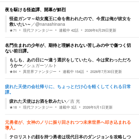
夜を駆ける怪盗譚、開幕が鮮烈
怪盗ガンマ～幼女魔王に命を救われたので、今度は俺が彼女を
救いたい～
／
@nanashinana
★
71
現代ファンタジー
連載中
42
話
2026年6月29日
更新
名門生まれの少年が、期待と理解されない苦しみの中で傷つく切
ない前日譚。
もしも、あの日に〜違う選択をしていたら、今は変わっただろ
うか〜
／
シュガーソルト
★
84
異世界ファンタジー
連載中
154
話
2026年7月30日
更新
疲れた天使の会社帰りに、ちょっとだけ心を軽くしてくれる日常
譚。
疲れた天使はお酒を飲みたい
／
吉 光
★
18
現代ファンタジー
連載中
3
話
2026年5月1日
更新
元勇者が、女神のノリに振り回されつつ未来世界へ叩き込まれる
導入。
テロリストの顔を持つ勇者は現代日本のダンジョンを攻略しつ