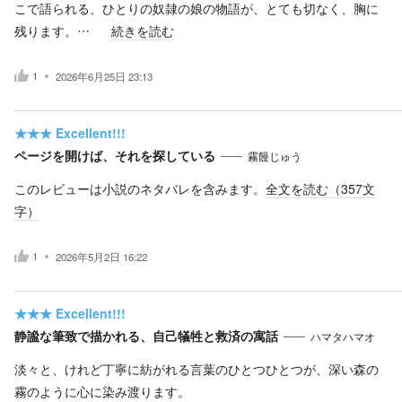
こで語られる、ひとりの奴隷の娘の物語が、とても切なく、胸に
残ります。…
続きを読む
1
2026年6月25日 23:13
★★★
Excellent!!!
ページを開けば、それを探している
霧饅じゅう
このレビューは小説のネタバレを含みます。
全文を読む（
357
文
字）
1
2026年5月2日 16:22
★★★
Excellent!!!
静謐な筆致で描かれる、自己犠牲と救済の寓話
ハマタハマオ
淡々と、けれど丁寧に紡がれる言葉のひとつひとつが、深い森の
霧のように心に染み渡ります。