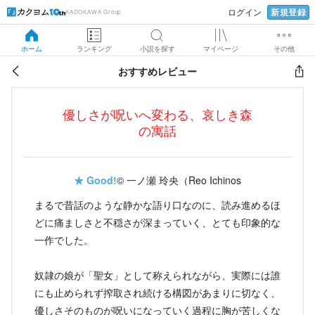
新規登録
ログイン
KADOKAWA Group
ホーム
ランキング
小説を探す
マイページ
その他
おすすめレビュー
優しさが呪いへ変わる、哀しき森
の寓話
★
Good!
© 一ノ瀬 玲央（Reo Ichinos
まるで昔話のような静かな語り口なのに、読み進めるほ
どに痛ましさと不穏さが深まっていく、とても印象的な
一作でした。
奴隷の娘が「聖女」として称えられながら、実際には誰
にも止められず搾取され続ける構図があまりに切なく、
優しさそのものが呪いになっていく過程に胸が苦しくな