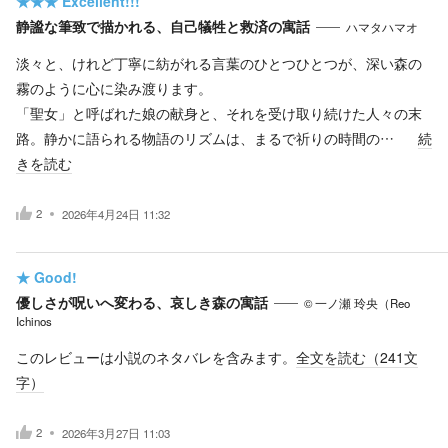
★★★
Excellent!!!
静謐な筆致で描かれる、自己犠牲と救済の寓話
ハマタハマオ
淡々と、けれど丁寧に紡がれる言葉のひとつひとつが、深い森の
霧のように心に染み渡ります。
「聖女」と呼ばれた娘の献身と、それを受け取り続けた人々の末
路。静かに語られる物語のリズムは、まるで祈りの時間の…
続
きを読む
2
2026年4月24日 11:32
★
Good!
優しさが呪いへ変わる、哀しき森の寓話
© 一ノ瀬 玲央（Reo
Ichinos
このレビューは小説のネタバレを含みます。
全文を読む（
241
文
字）
2
2026年3月27日 11:03