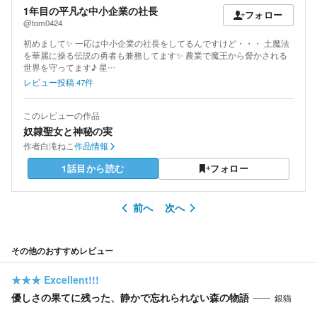
1年目の平凡な中小企業の社長
フォロー
@tom0424
初めまして✨ 一応は中小企業の社長をしてるんですけど・・・ 土魔法
を華麗に操る伝説の勇者も兼務してます✨ 農業で魔王から脅かされる
世界を守ってます♪ 星…
レビュー投稿
47
件
このレビューの作品
奴隷聖女と神秘の実
作者
白滝ねこ
作品情報
1話目から読む
フォロー
前へ
次へ
その他のおすすめレビュー
★★★
Excellent!!!
優しさの果てに残った、静かで忘れられない森の物語
銀猫