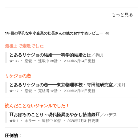
もっと見る
1年目の平凡な中小企業の社長
さんの他のおすすめレビュー
46
最後まで素敵でした
とあるリケジョの結婚――科学的結婚とは
／
掬月
★
136
恋愛
連載中
38
話
2026年5月24日
更新
リケジョの恋
とあるリケジョの恋――東京物理学校・寺田龍研究室
／
掬月
★
117
恋愛
完結済
12
話
2026年2月22日
更新
読んだことないジャンルでした！
⛩️おぼろのことり～現代怪異あやかし拾遺録⛩️
／
ハデス
★
811
ホラー
連載中
92
話
2026年7月31日
更新
圧倒的！